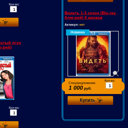
Кол-во:
Видеть 1-3 сезон (Blu-ray,
блю-рей) 6 дисков
Актикул:
нет
Новинка
стый лгун
ю-рей)
Кол-во:
Спецпредложение:
1 000
руб.
Кол-во: