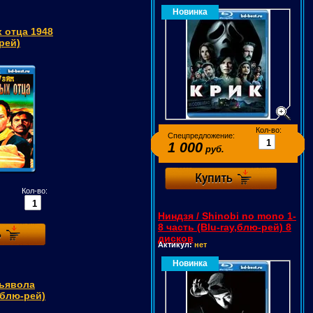
Новинка
 отца 1948
-рей)
Кол-во:
Спецпредложение:
1 000
руб.
Кол-во:
Ниндзя / Shinobi no mono 1-
8 часть (Blu-ray,блю-рей) 8
дисков
Актикул:
нет
Новинка
дьявола
,блю-рей)