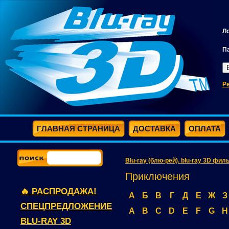
Л
П
Р
ГЛАВНАЯ СТРАНИЦА
ДОСТАВКА
ОПЛАТА
Blu-ray (блю-рей). blu-ray 3D фил
Приключения
🔥 РАСПРОДАЖА!
А
Б
В
Г
Д
Е
Ж
З
СПЕЦПРЕДЛОЖЕНИЕ
A
B
C
D
E
F
G
H
BLU-RAY 3D