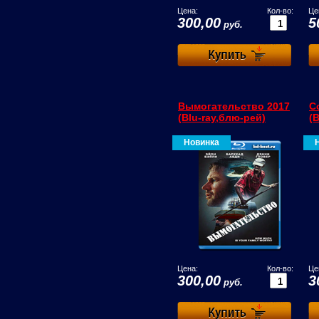
Цена:
Кол-во:
Це
300,00
5
руб.
Вымогательство 2017
С
(Blu-ray,блю-рей)
(
Новинка
Цена:
Кол-во:
Це
300,00
3
руб.