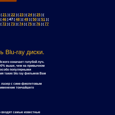
21
22
23
24
25
 [
] [
] [
] [
] [
] [
46
47
48
49
50
51
 [
]
[
] [
] [
] [
] [
72
73
74
75
76
77
 [
] [
] [
] [
] [
] [
 Blu-ray диски.
ского означает голубой луч.
00% выше, чем на привычном
я особо популярными
ия таких blu ray фильмов Вам
» лазер с сине-фиолетовым
применение тончайшего
ю входят самые известные