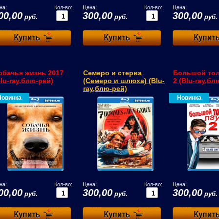
на:
Кол-во:
Цена:
Кол-во:
Цена:
00,00
300,00
300,00
руб.
руб.
руб.
обачья жизнь 2017
Семеро и стерва
Большой тол
Blu-ray,блю-рей)
(Семеро и шлюха) (Blu-
2 (Blu-ray,бл
ray,блю-рей)
Новинка
Новинка
на:
Кол-во:
Цена:
Кол-во:
Цена:
00,00
300,00
300,00
руб.
руб.
руб.