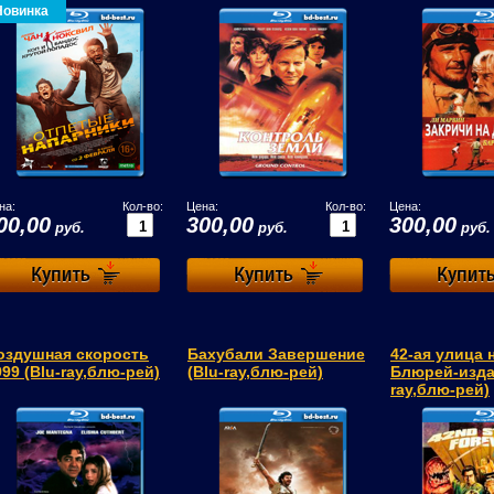
Новинка
на:
Кол-во:
Цена:
Кол-во:
Цена:
00,00
300,00
300,00
руб.
руб.
руб.
оздушная скорость
Бахубали Завершение
42-ая улица 
999 (Blu-ray,блю-рей)
(Blu-ray,блю-рей)
Блюрей-изда
ray,блю-рей)