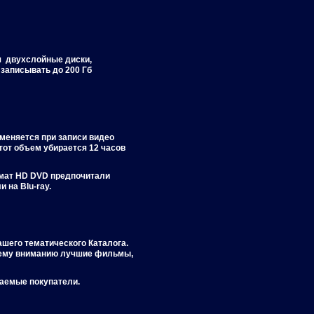
ся двухслойные диски,
 записывать до 200 Гб
меняется при записи видео
тот объем убирается 12 часов
рмат HD DVD предпочитали
 на Blu-ray.
ашего тематического Каталога.
ашему вниманию лучшие фильмы,
жаемые покупатели.