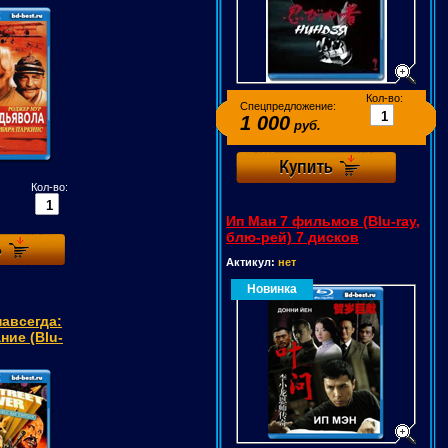
Кол-во:
Спецпредложение:
1 000
руб.
Кол-во:
Ип Ман 7 фильмов (Blu-ray,
блю-рей) 7 дисков
Актикул:
нет
Новинка
навсегда:
ние (Blu-