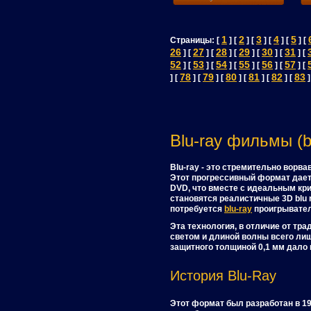
1
2
3
4
5
Страницы: [
] [
] [
] [
] [
] [
26
27
28
29
30
31
] [
] [
] [
] [
] [
] [
52
53
54
55
56
57
] [
] [
] [
] [
] [
] [
78
79
80
81
82
83
] [
] [
] [
] [
] [
] [
]
Blu-ray фильмы (b
Blu-ray - это стремительно ворв
Этот прогрессивный формат дает
DVD, что вместе с идеальным кр
становятся реалистичные 3D blu 
потребуется
blu-ray
проигрывател
Эта технология, в отличие от т
светом и длиной волны всего лиш
защитного толщиной 0,1 мм дало
История Blu-Ray
Этот формат был разработан в 1