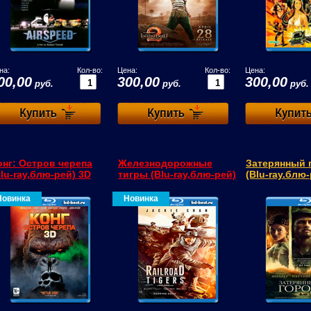
на:
Кол-во:
Цена:
Кол-во:
Цена:
00,00
300,00
300,00
руб.
руб.
руб.
онг: Остров черепа
Железнодорожные
Затерянный 
Blu-ray,блю-рей) 3D
тигры (Blu-ray,блю-рей)
(Blu-ray.блю
Новинка
Новинка