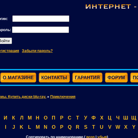
огин:
ароль:
егистрация
Забыли пароль?
О МАГАЗИНЕ
КОНТАКТЫ
ГАРАНТИЯ
ФОРУМ
П
ьмы. Купить диски blu-ray.
»
Приключения
И
К
Л
М
Н
О
П
Р
С
Т
У
Ф
Х
Ц
Ч
Ш
Щ
I
J
K
L
M
N
O
P
Q
R
S
T
U
V
W
X
Y
Сортировать по наименованию (
возр
|
убыв
)