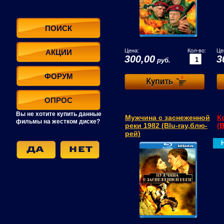
ПОИСК
Цена:
Кол-во:
Це
АКЦИИ
300,00
3
руб.
ФОРУМ
ОПРОС
Вы не хотите купить данные
Мужчина с заснеженной
К
фильмы на жестком диске?
реки 1982 (Blu-ray,блю-
(
рей)