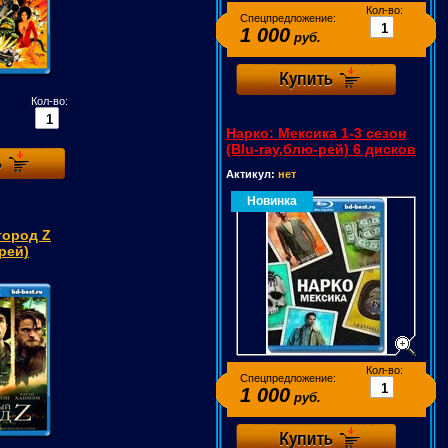
Кол-во:
Спецпредложение:
1 000
руб.
Кол-во:
Нарко: Мексика 1-3 сезон
(Blu-ray,блю-рей) 6 дисков
Актикул:
нет
Новинка
город Z
-рей)
Кол-во:
Спецпредложение:
1 000
руб.