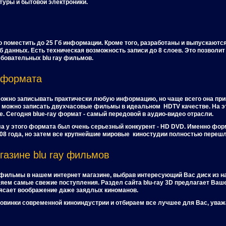
туры и бытовой электроники.
о поместить до 25 Гб информации. Кроме того, разработаны и выпускают
 данных. Есть техническая возможность записи до 8 слоев. Это позволит
бовательных blu ray фильмов.
 формата
можно записывать практически любую информацию, но чаще всего она при
ск можно записать двухчасовые фильмы в идеальном HDTV качестве. На э
. Cегодня blue-ray формат - самый передовой в аудио-видео отрасли.
ла у этого формата был очень серьезный конкурент - HD DVD. Именно фо
8 года, но затем все крупнейшие мировые киностудии полностью перешли
газине blu ray фильмов
 фильмы в нашем интернет магазине, выбрав интересующий Вас диск из н
яем самые свежие поступления. Раздел сайта blu-ray 3D предлагает В
рясает воображение даже заядлых киноманов.
овинки современной киноиндустрии и отбираем все лучшее для Вас, ува