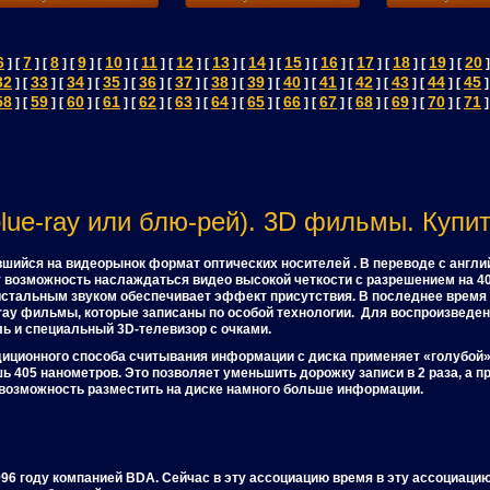
6
7
8
9
10
11
12
13
14
15
16
17
18
19
20
] [
] [
] [
] [
] [
] [
] [
] [
] [
] [
] [
] [
] [
] [
]
32
33
34
35
36
37
38
39
40
41
42
43
44
45
] [
] [
] [
] [
] [
] [
] [
] [
] [
] [
] [
] [
] [
]
58
59
60
61
62
63
64
65
66
67
68
69
70
71
] [
] [
] [
] [
] [
] [
] [
] [
] [
] [
] [
] [
] [
]
lue-ray или блю-рей). 3D фильмы. Купить
авшийся на видеорынок формат оптических носителей . В переводе с англий
 возможность наслаждаться видео высокой четкости с разрешением на 4
истальным звуком обеспечивает эффект присутствия. В последнее врем
ray фильмы, которые записаны по особой технологии. Для воспроизведен
ь и специальный 3D-телевизор с очками.
радиционного способа считывания информации с диска применяет «голубой
ь 405 нанометров. Это позволяет уменьшить дорожку записи в 2 раза, а 
 возможность разместить на диске намного больше информации.
996 году компанией BDA. Сейчас в эту ассоциацию время в эту ассоциаци