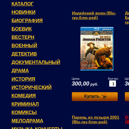
КАТАЛОГ
НОВИНКИ
Индейский воин (Blu-
Д
ray.блю-рей)
Б
БИОГРАФИЯ
r
БОЕВИК
ВЕСТЕРН
ВОЕННЫЙ
ДЕТЕКТИВ
ДОКУМЕНТАЛЬНЫЙ
ДРАМА
ИСТОРИЯ
Цена:
Кол-во:
Це
300,00
3
руб.
ИСТОРИЧЕСКИЙ
КОМЕДИЯ
КРИМИНАЛ
КОМИКСЫ
Парень из пузыря 2001
О
МЕЛОДРАМА
(Blu-ray,блю-рей)
(