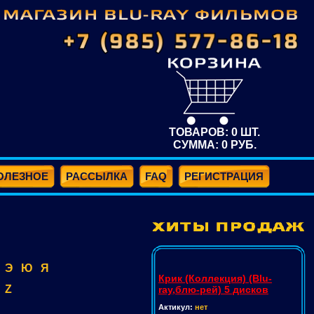
ТОВАРОВ:
0
ШТ.
СУММА:
0
РУБ.
ОЛЕЗНОЕ
РАССЫЛКА
FAQ
РЕГИСТРАЦИЯ
Э
Ю
Я
Крик (Коллекция) (Blu-
Z
ray,блю-рей) 5 дисков
Актикул:
нет