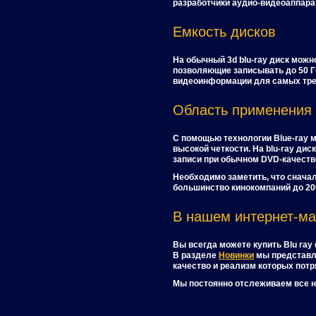
разработчики аудио-видеоаппара
Емкость дисков
На обычный 3d blu-ray диск можн
позволяющие записывать до 50 Гб
видеоинформации для самых тре
Область применения
С помощью технологии Blue-ray 
высокой четкости. На blu-ray ди
записи при обычном DVD-качестве
Необходимо заметить, что снача
большинство кинокомпаний до 200
В нашем интернет-ма
Вы всегда можете купить Blu ray
В разделе
Новинки
мы представл
качество и реализм которых пот
Мы постоянно отслеживаем все н