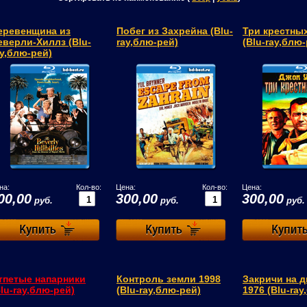
еревенщина из
Побег из Захрейна (Blu-
Три крестных
еверли-Хиллз (Blu-
ray,блю-рей)
(Blu-ray,блю
ay,блю-рей)
на:
Кол-во:
Цена:
Кол-во:
Цена:
00,00
300,00
300,00
руб.
руб.
руб.
тпетые напарники
Контроль земли 1998
Закричи на 
Blu-ray,блю-рей)
(Blu-ray,блю-рей)
1976 (Blu-ray