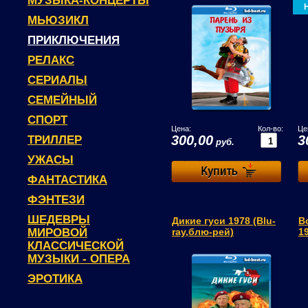
МУЗЫКА-КОНЦЕРТЫ
МЬЮЗИКЛ
ПРИКЛЮЧЕНИЯ
РЕЛАКС
СЕРИАЛЫ
СЕМЕЙНЫЙ
СПОРТ
Цена:
Кол-во:
Це
300,00
3
ТРИЛЛЕР
руб.
УЖАСЫ
ФАНТАСТИКА
ФЭНТЕЗИ
ШЕДЕВРЫ
Дикие гуси 1978 (Blu-
В
МИРОВОЙ
ray,блю-рей)
1
КЛАССИЧЕСКОЙ
МУЗЫКИ - ОПЕРА
ЭРОТИКА