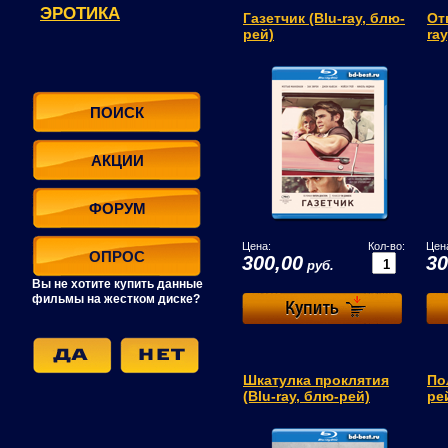
ЭРОТИКА
Газетчик (Blu-ray, блю-
От
рей)
ra
ПОИСК
АКЦИИ
ФОРУМ
Цена:
Кол-во:
Цен
ОПРОС
300,00
30
руб.
Вы не хотите купить данные
фильмы на жестком диске?
Шкатулка проклятия
По
(Blu-ray, блю-рей)
ре