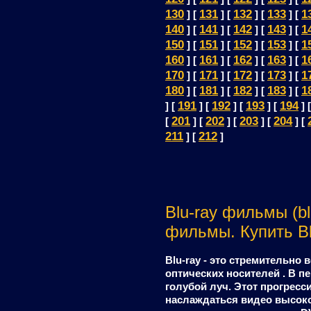
130
131
132
133
1
] [
] [
] [
] [
140
141
142
143
1
] [
] [
] [
] [
150
151
152
153
1
] [
] [
] [
] [
160
161
162
163
1
] [
] [
] [
] [
170
171
172
173
1
] [
] [
] [
] [
180
181
182
183
1
] [
] [
] [
] [
191
192
193
194
] [
] [
] [
] [
] 
201
202
203
204
[
] [
] [
] [
] [
211
212
] [
]
Blu-ray фильмы (bl
фильмы. Купить Bl
Blu-ray - это стремительн
оптических носителей . В п
голубой луч. Этот прогрес
наслаждаться видео высоко