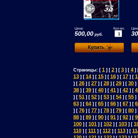
Цена:
Кол-во:
Цен
500,00
30
руб.
1
2
3
4
Страницы: [
] [
] [
] [
] 
13
14
15
16
17
1
] [
] [
] [
] [
] [
26
27
28
29
30
] [
] [
] [
] [
] [
]
38
39
40
41
42
4
] [
] [
] [
] [
] [
51
52
53
54
55
] [
] [
] [
] [
] [
]
63
64
65
66
67
6
] [
] [
] [
] [
] [
76
77
78
79
80
] [
] [
] [
] [
] [
]
88
89
90
91
92
9
] [
] [
] [
] [
] [
100
101
102
103
1
] [
] [
] [
] [
110
111
112
113
11
] [
] [
] [
] [
120
121
122
123
1
] [
] [
] [
] [