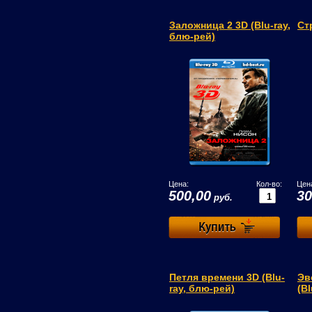
Заложница 2 3D (Blu-ray,
Ст
блю-рей)
Цена:
Кол-во:
Цен
500,00
30
руб.
Петля времени 3D (Blu-
Эв
ray, блю-рей)
(B