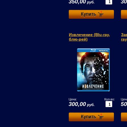
350,00
30
руб.
Извлечение (Blu-ray,
За
блю-рей)
ra
Цена:
Кол-во:
Цен
300,00
50
руб.