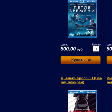
Цена:
Кол-во:
Цен
500,00
50
руб.
Я, Алекс Кросс 3D (Blu-
Им
ray, блю-рей)
ре