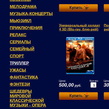
МЕЛОДРАМА
МУЗЫКА-КОНЦЕРТЫ
МЬЮЗИКЛ
Универсальный солдат
По
ПРИКЛЮЧЕНИЯ
4 3D (Blu-ray, блю-рей)
ре
РЕЛАКС
СЕРИАЛЫ
СЕМЕЙНЫЙ
СПОРТ
ТРИЛЛЕР
УЖАСЫ
ФАНТАСТИКА
Цена:
Кол-во:
Цен
ФЭНТЕЗИ
500,00
30
руб.
ШЕДЕВРЫ
МИРОВОЙ
КЛАССИЧЕСКОЙ
МУЗЫКИ - ОПЕРА