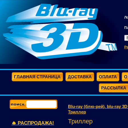
Л
П
Р
ГЛАВНАЯ СТРАНИЦА
ДОСТАВКА
ОПЛАТА
О
РАССЫЛКА
Blu-ray (блю-рей). blu-ray 3
Триллер
Триллер
🔥 РАСПРОДАЖА!