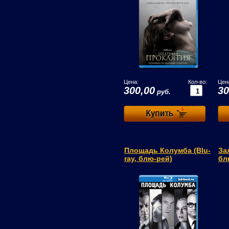
Цена:
Кол-во:
Цен
300,00
30
руб.
Площадь Колумба (Blu-
За
ray, блю-рей)
бл