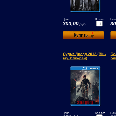
Цена:
Кол-во:
Цен
300,00
30
руб.
Судья Дредд 2012 (Blu-
Бе
ray, блю-рей)
бл
Цена:
Кол-во:
Цен