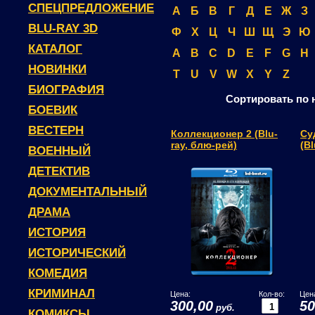
СПЕЦПРЕДЛОЖЕНИЕ
А
Б
В
Г
Д
Е
Ж
З
BLU-RAY 3D
Ф
Х
Ц
Ч
Ш
Щ
Э
Ю
КАТАЛОГ
A
B
C
D
E
F
G
H
НОВИНКИ
T
U
V
W
X
Y
Z
БИОГРАФИЯ
Сортировать по 
БОЕВИК
ВЕСТЕРН
Коллекционер 2 (Blu-
Су
ray, блю-рей)
(B
ВОЕННЫЙ
ДЕТЕКТИВ
ДОКУМЕНТАЛЬНЫЙ
ДРАМА
ИСТОРИЯ
ИСТОРИЧЕСКИЙ
КОМЕДИЯ
КРИМИНАЛ
Цена:
Кол-во:
Цен
300,00
50
руб.
КОМИКСЫ