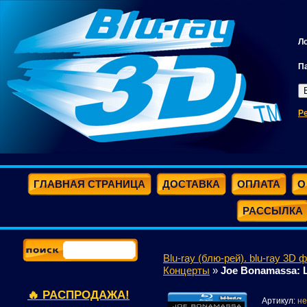
Л
П
Р
ГЛАВНАЯ СТРАНИЦА
ДОСТАВКА
ОПЛАТА
О
РАССЫЛКА
Blu-ray (блю-рей). blu-ray 3D 
Концерты
»
Joe Bonamassa: Li
🔥 РАСПРОДАЖА!
Артикул:
не