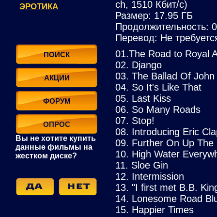
ch, 1510 Кбит/с)
ЭРОТИКА
Размер: 17.95 ГБ
Продолжительность: 0
Перевод: Не требуетс
01.The Road to Royal Al
ПОИСК
02. Django
03. The Ballad Of John
АКЦИИ
04. So It's Like That
05. Last Kiss
ФОРУМ
06. So Many Roads
07. Stop!
ОПРОС
08. Introducing Eric Cl
Вы не хотите купить
09. Further On Up The
данные фильмы на
10. High Water Everyw
жестком диске?
11. Sloe Gin
12. Intermission
13. "I first met B.B. King
14. Lonesome Road Bl
15. Happier Times