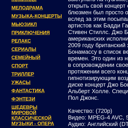
открыть свой концерт
МЕЛОДРАМА
блюзмен был просто о
МУЗЫКА-КОНЦЕРТЫ
вслед за этим посыпа
МЬЮЗИКЛ
артистов как Бадди Га
Стивен Стиллс. Джо 
ПРИКЛЮЧЕНИЯ
американских исполни
РЕЛАКС
2009 году британский
СЕРИАЛЫ
Бонамассу в список в
СЕМЕЙНЫЙ
времен. Это один из 
в сопровождении свое
СПОРТ
протяжении всего кон
ТРИЛЛЕР
гипнотизирующим воз
УЖАСЫ
диске концерт Джо Бо
ФАНТАСТИКА
Альберт Холле. Специ
Пол Джонс.
ФЭНТЕЗИ
ШЕДЕВРЫ
Качество: (720p)
МИРОВОЙ
Видео: MPEG-4 AVC, 5
КЛАССИЧЕСКОЙ
МУЗЫКИ - ОПЕРА
Аудио: Английский (DTS