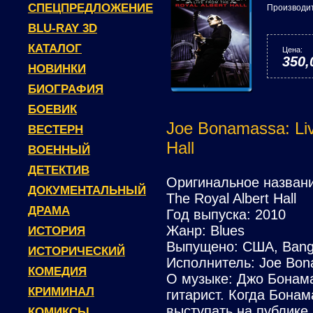
СПЕЦПРЕДЛОЖЕНИЕ
Производи
BLU-RAY 3D
КАТАЛОГ
Цена:
350,
НОВИНКИ
БИОГРАФИЯ
БОЕВИК
Joe Bonamassa: Liv
ВЕСТЕРН
Hall
ВОЕННЫЙ
ДЕТЕКТИВ
Оригинальное названи
ДОКУМЕНТАЛЬНЫЙ
The Royal Albert Hall
ДРАМА
Год выпуска: 2010
Жанр: Blues
ИСТОРИЯ
Выпущено: США, Bange
ИСТОРИЧЕСКИЙ
Исполнитель: Joe Bo
КОМЕДИЯ
О музыке: Джо Бонам
КРИМИНАЛ
гитарист. Когда Бонам
выступать на публике,
КОМИКСЫ