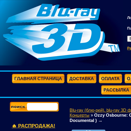
Л
П
Р
ГЛАВНАЯ СТРАНИЦА
ДОСТАВКА
ОПЛАТА
О
РАССЫЛКА
Blu-ray (блю-рей). blu-ray 3D 
Концерты
»
Ozzy Osbourne: G
→
Documental )
🔥 РАСПРОДАЖА!