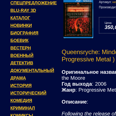
Артикул:
не
СПЕЦПРЕДЛОЖЕНИЕ
Производи
BLU-RAY 3D
КАТАЛОГ
Цена:
НОВИНКИ
350,
БИОГРАФИЯ
БОЕВИК
ВЕСТЕРН
Queensryche: Mindc
ВОЕННЫЙ
Progressive Metal )
ДЕТЕКТИВ
ДОКУМЕНТАЛЬНЫЙ
Оригинальное назва
the Moore
ДРАМА
Год выхода
: 2006
ИСТОРИЯ
Жанр
: Progressive Met
ИСТОРИЧЕСКИЙ
КОМЕДИЯ
Описание
:
КРИМИНАЛ
Following the release o
КОМИКСЫ