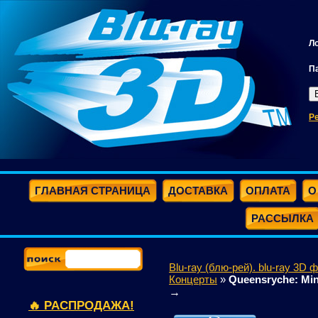
Л
П
Р
ГЛАВНАЯ СТРАНИЦА
ДОСТАВКА
ОПЛАТА
О
РАССЫЛКА
Blu-ray (блю-рей). blu-ray 3D 
Концерты
»
Queensryche: Mind
→
🔥 РАСПРОДАЖА!