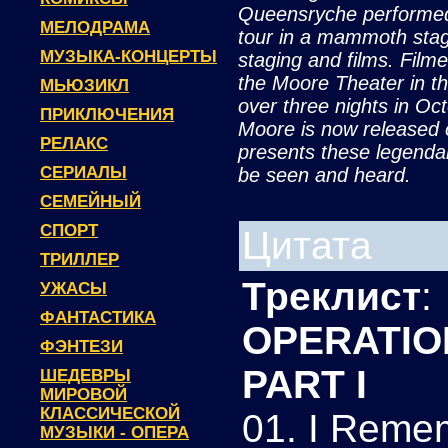
Queensryche performed 
МЕЛОДРАМА
tour in a mammoth stage
МУЗЫКА-КОНЦЕРТЫ
staging and films. Filmed
the Moore Theater in t
МЬЮЗИКЛ
over three nights in O
ПРИКЛЮЧЕНИЯ
Moore is now released o
РЕЛАКС
presents these legenda
СЕРИАЛЫ
be seen and heard.
СЕМЕЙНЫЙ
СПОРТ
Цитата
ТРИЛЛЕР
Треклист
:
УЖАСЫ
ФАНТАСТИКА
OPERATIO
ФЭНТЕЗИ
PART I
ШЕДЕВРЫ
МИРОВОЙ
КЛАССИЧЕСКОЙ
01. I Reme
МУЗЫКИ - ОПЕРА