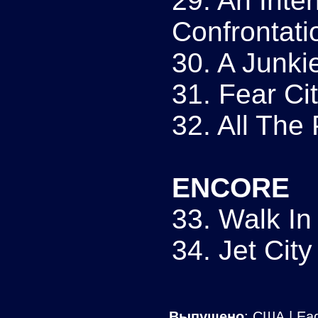
29. An Inten
Confrontati
30. A Junki
31. Fear Cit
32. All The
ENCORE
33. Walk I
34. Jet Ci
Выпущено
: США | Ea