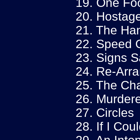
19. One Foo
20. Hostag
21. The Ha
22. Speed O
23. Signs 
24. Re-Arr
25. The Ch
26. Murder
27. Circles
28. If I Cou