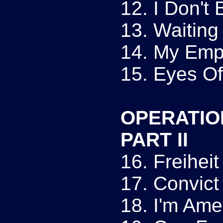
12. I Don't 
13. Waiting
14. My Em
15. Eyes Of
OPERATIO
PART II
16. Freihei
17. Convict
18. I'm Ame