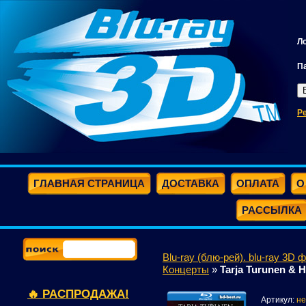
Л
П
Р
ГЛАВНАЯ СТРАНИЦА
ДОСТАВКА
ОПЛАТА
О
РАССЫЛКА
Blu-ray (блю-рей). blu-ray 3D 
Концерты
»
Tarja Turunen & Ha
🔥 РАСПРОДАЖА!
Артикул:
не