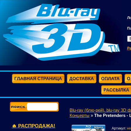
Л
П
Р
ГЛАВНАЯ СТРАНИЦА
ДОСТАВКА
ОПЛАТА
О
РАССЫЛКА
Blu-ray (блю-рей). blu-ray 3D 
Концерты
»
The Pretenders - 
🔥 РАСПРОДАЖА!
Артикул:
не