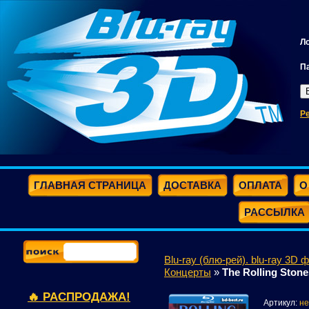
Л
П
Р
ГЛАВНАЯ СТРАНИЦА
ДОСТАВКА
ОПЛАТА
О
РАССЫЛКА
Blu-ray (блю-рей). blu-ray 3D 
Концерты
»
The Rolling Stone
🔥 РАСПРОДАЖА!
Артикул:
не