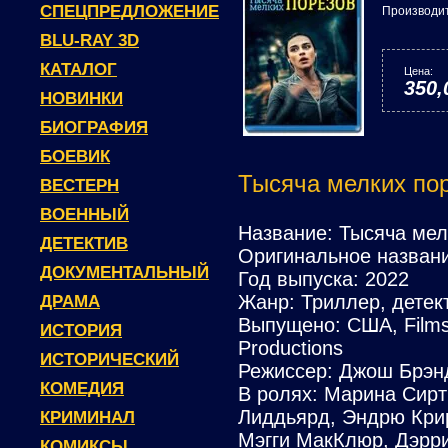
СПЕЦПРЕДЛОЖЕНИЕ
Производи
BLU-RAY 3D
КАТАЛОГ
Цена:
350,
НОВИНКИ
БИОГРАФИЯ
БОЕВИК
Тысяча мелких пор
ВЕСТЕРН
ВОЕННЫЙ
Название: Тысяча мел
ДЕТЕКТИВ
Оригинальное название
ДОКУМЕНТАЛЬНЫЙ
Год выпуска: 2022
Жанр: Триллер, детек
ДРАМА
Выпущено: США, Filmstr
ИСТОРИЯ
Productions
ИСТОРИЧЕСКИЙ
Режиссер: Джош Брэн
КОМЕДИЯ
В ролях: Марина Сирт
Лиддьярд, Эндрю Крир
КРИМИНАЛ
Мэгги МакКлюр, Дэрри
КОМИКСЫ