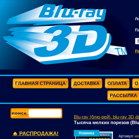
Л
П
Р
ГЛАВНАЯ СТРАНИЦА
ДОСТАВКА
ОПЛАТА
О
РАССЫЛКА
Blu-ray (блю-рей). blu-ray 3D 
Тысяча мелких порезов (Blu
🔥 РАСПРОДАЖА!
Новинка
Артикул:
не