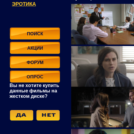
ЭРОТИКА
ПОИСК
АКЦИИ
ФОРУМ
ОПРОС
Вы не хотите купить
данные фильмы на
жестком диске?