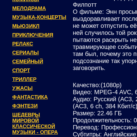
Филпотт
МЕЛОДРАМА
О фильме: Энн просып
МУЗЫКА-КОНЦЕРТЫ
выздоравливает после
не может отпустить её
МЬЮЗИКЛ
ней случилось той ро
ПРИКЛЮЧЕНИЯ
пытаются раскрыть не 
РЕЛАКС
травмирующее событие
СЕРИАЛЫ
там был, почему это 
подсознание так упорн
СЕМЕЙНЫЙ
заговорить.
СПОРТ
ТРИЛЛЕР
Качество:(1080p)
УЖАСЫ
Видео: MPEG-4 AVC, 6
ФАНТАСТИКА
Аудио: Русский (AC3, 2
(AC3, 6 ch, 384 Кбит/с
ФЭНТЕЗИ
Размер: 22.46 ГБ
ШЕДЕВРЫ
Продолжительность: 0
МИРОВОЙ
КЛАССИЧЕСКОЙ
Перевод: Профессион
МУЗЫКИ - ОПЕРА
Субтитры: Английские