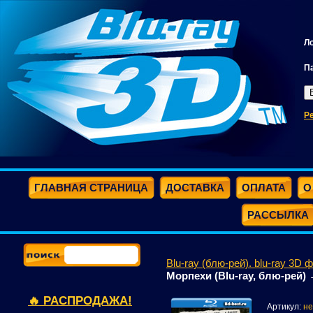
Л
П
Р
ГЛАВНАЯ СТРАНИЦА
ДОСТАВКА
ОПЛАТА
О
РАССЫЛКА
Blu-ray (блю-рей). blu-ray 3D 
Морпехи (Blu-ray, блю-рей)
🔥 РАСПРОДАЖА!
Артикул:
не