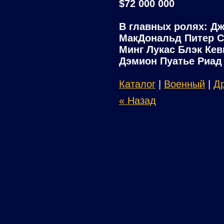
$72 000 000
В главных ролях: Д
МакДональд Питер С
Минг Лукас Блэк Ке
Дэмион Пуатье Риад
Каталог
|
Военный
|
Д
« Назад