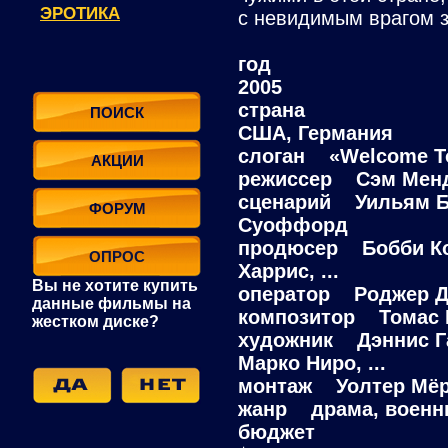
ЭРОТИКА
с невидимым врагом з
год
2005
страна
ПОИСК
США, Германия
слоган «Welcome To
АКЦИИ
режиссер Сэм Мен
сценарий Уильям Бр
ФОРУМ
Суоффорд
продюсер Бобби Ко
ОПРОС
Харрис, ...
Вы не хотите купить
оператор Роджер Д
данные фильмы на
композитор Томас
жестком диске?
художник Дэннис Га
Марко Ниро, ...
монтаж Уолтер Мё
жанр драма, военный
бюджет