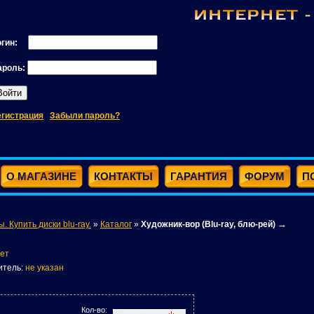
огин:
ароль:
егистрация
Забыли пароль?
О МАГАЗИНЕ
КОНТАКТЫ
ГАРАНТИЯ
ФОРУМ
П
→
ы. Купить диски blu-ray.
»
Каталог
»
Художник-вор (Blu-ray, блю-рей)
ет
итель:
не указан
Кол-во: