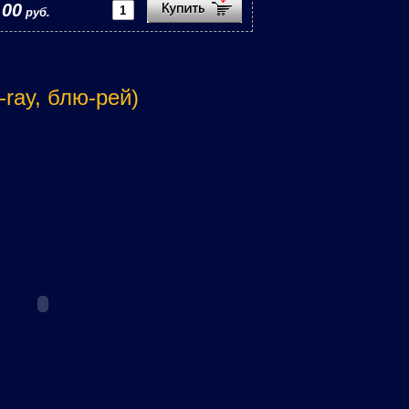
,00
руб.
-ray, блю-рей)