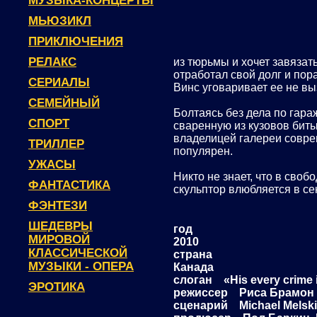
МУЗЫКА-КОНЦЕРТЫ
МЬЮЗИКЛ
ПРИКЛЮЧЕНИЯ
РЕЛАКС
из тюрьмы и хочет завяза
отработал свой долг и пор
СЕРИАЛЫ
Винс уговаривает ее не в
СЕМЕЙНЫЙ
Болтаясь без дела по гара
СПОРТ
сваренную из кузовов бит
владелицей галереи соврем
ТРИЛЛЕР
популярен.
УЖАСЫ
Никто не знает, что в сво
ФАНТАСТИКА
скульптор влюбляется в с
ФЭНТЕЗИ
ШЕДЕВРЫ
год
МИРОВОЙ
2010
КЛАССИЧЕСКОЙ
страна
МУЗЫКИ - ОПЕРА
Канада
слоган «His every crime is
ЭРОТИКА
режиссер Риса Брамон 
сценарий Michael Melsk