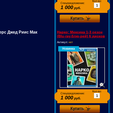
Кол-во:
Спецпредложение:
1 000
руб.
ерс Джед Риис Мак
Нарко: Мексика 1-3 сезон
(Blu-ray,блю-рей) 6 дисков
Актикул:
нет
Новинка
Кол-во:
Спецпредложение:
1 000
руб.