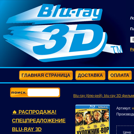
Л
П
Р
ГЛАВНАЯ СТРАНИЦА
ДОСТАВКА
ОПЛАТА
Blu-ray (блю-рей). blu-ray 3D фильм
Артикул:
н
🔥 РАСПРОДАЖА!
Производ
СПЕЦПРЕДЛОЖЕНИЕ
BLU-RAY 3D
Цена: