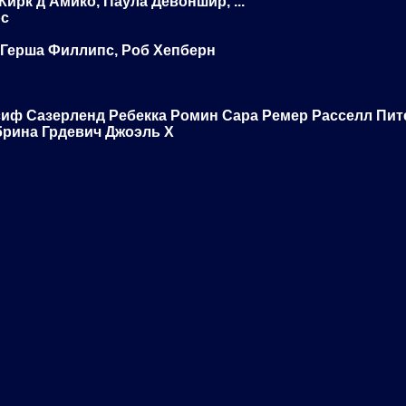
рк д’Амико, Паула Девоншир, ...
рс
Герша Филлипс, Роб Хепберн
иф Сазерленд Ребекка Ромин Сара Ремер Расселл Пит
рина Грдевич Джоэль Х