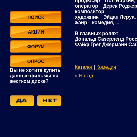
продюсер Пол Баркин, Ки
оператор Дерек Родже
композитор -
художник Эйдан Леруа, 
ПОИСК
жанр комедия, ...
АКЦИИ
В главных ролях:
Дональд Сазерленд Росс
Файф Грег Джерманн Саб
ФОРУМ
ОПРОС
Каталог
|
Комедия
Вы не хотите купить
данные фильмы на
« Назад
жестком диске?