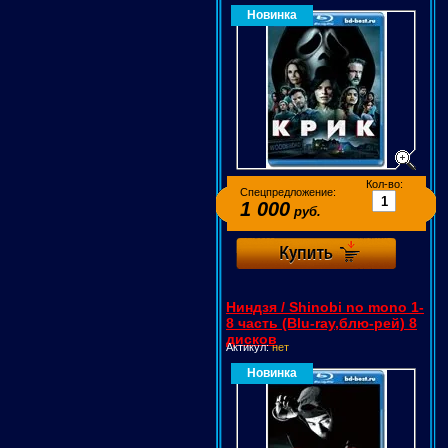
Новинка
Кол-во:
Спецпредложение:
1 000
руб.
Ниндзя / Shinobi no mono 1-
8 часть (Blu-ray,блю-рей) 8
дисков
Актикул:
нет
Новинка