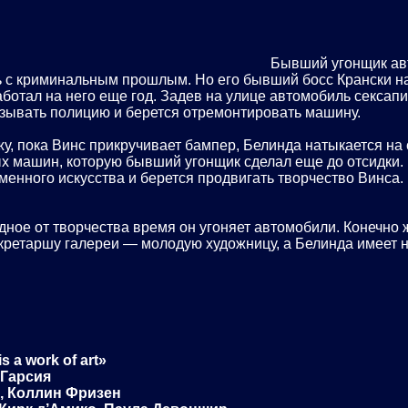
Бывший угонщик ав
ть с криминальным прошлым. Но его бывший босс Крански на
аботал на него еще год. Задев на улице автомобиль сексап
ызывать полицию и берется отремонтировать машину.
жу, пока Винс прикручивает бампер, Белинда натыкается на 
ых машин, которую бывший угонщик сделал еще до отсидки.
енного искусства и берется продвигать творчество Винса.
бодное от творчества время он угоняет автомобили. Конечно
екретаршу галереи — молодую художницу, а Белинда имеет 
 a work of art»
Гарсия
i, Коллин Фризен