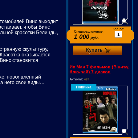
томобилей Винс выходит
стаивает, чтобы Винс
Кол-во:
Спецпредложение:
ильной красотки Белинды,
1 000
руб.
странную скульптуру,
 Красотка оказывается
 Винс становится
Ип Ман 7 фильмов (Blu-ray,
блю-рей) 7 дисков
 же, новоявленный
Актикул:
нет
на него свои виды…
Новинка