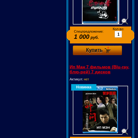
Кол-во:
Спецпредложение:
1 000
руб.
Ип Ман 7 фильмов (Blu-ray,
блю-рей) 7 дисков
Актикул:
нет
Новинка