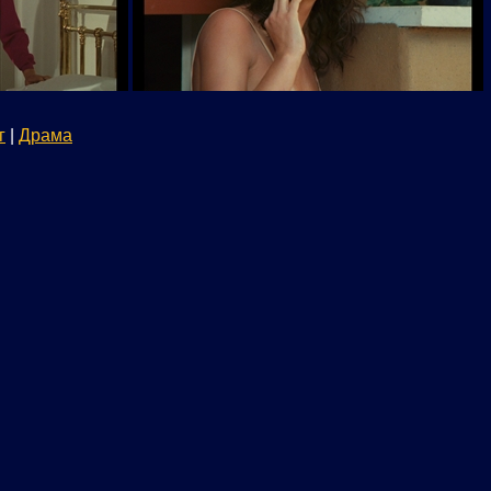
г
|
Драма