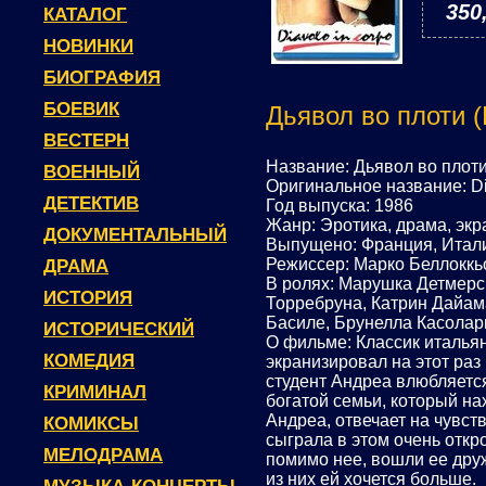
350
КАТАЛОГ
НОВИНКИ
БИОГРАФИЯ
БОЕВИК
Дьявол во плоти (
ВЕСТЕРН
Название: Дьявол во плот
ВОЕННЫЙ
Оригинальное название: Di
ДЕТЕКТИВ
Год выпуска: 1986
Жанр: Эротика, драма, эк
ДОКУМЕНТАЛЬНЫЙ
Выпущено: Франция, Италия, 
Режиссер: Марко Беллоккь
ДРАМА
В ролях: Марушка Детмерс
ИСТОРИЯ
Торребруна, Катрин Дайам
Басиле, Брунелла Касолар
ИСТОРИЧЕСКИЙ
О фильме: Классик италья
КОМЕДИЯ
экранизировал на этот ра
студент Андреа влюбляетс
КРИМИНАЛ
богатой семьи, который на
Андреа, отвечает на чувст
КОМИКСЫ
сыграла в этом очень отк
МЕЛОДРАМА
помимо нее, вошли ее друж
из них ей хочется больше.