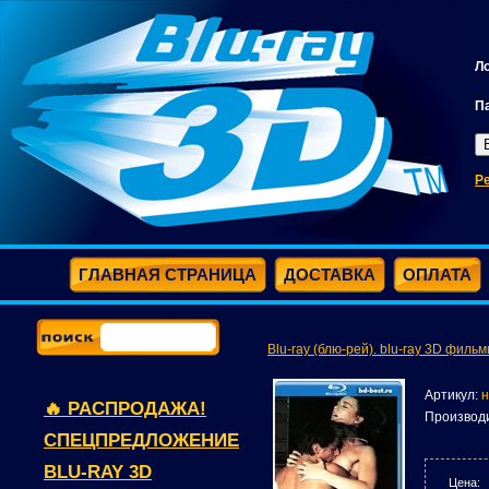
Л
П
Р
ГЛАВНАЯ СТРАНИЦА
ДОСТАВКА
ОПЛАТА
Blu-ray (блю-рей). blu-ray 3D фильм
Артикул:
н
🔥 РАСПРОДАЖА!
Производ
СПЕЦПРЕДЛОЖЕНИЕ
BLU-RAY 3D
Цена: