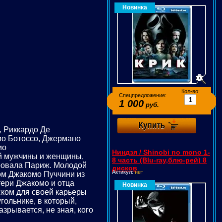
Новинка
Кол-во:
Спецпредложение:
1 000
руб.
, Риккардо Де
ио Ботоссо, Джермано
ио
Ниндзя / Shinobi no mono 1-
ий мужчины и женщины,
8 часть (Blu-ray,блю-рей) 8
ировала Париж. Молодой
дисков
Актикул:
нет
ом Джакомо Пуччини из
тери Джакомо и отца
Новинка
ском для своей карьеры
гольнике, в который,
зрывается, не зная, кого