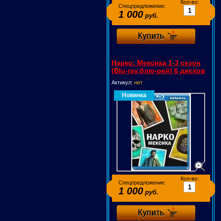
Кол-во:
Спецпредложение:
1 000
руб.
Нарко: Мексика 1-3 сезон
(Blu-ray,блю-рей) 6 дисков
Актикул:
нет
Новинка
Кол-во:
Спецпредложение:
1 000
руб.