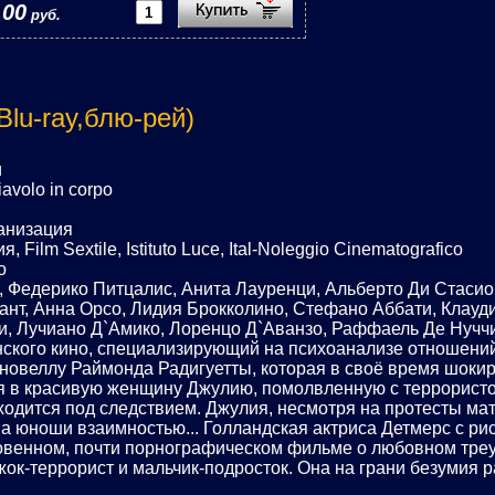
,00
руб.
Blu-ray,блю-рей)
и
avolo in corpo
ранизация
Film Sextile, Istituto Luce, Ital-Noleggio Cinematografico
о
, Федерико Питцалис, Анита Лауренци, Альберто Ди Стасио
ант, Анна Орсо, Лидия Брокколино, Стефано Аббати, Клауд
и, Лучиано Д`Амико, Лоренцо Д`Аванзо, Раффаель Де Нучч
нского кино, специализирующий на психоанализе отношен
з новеллу Раймонда Радигуетты, которая в своё время шок
я в красивую женщину Джулию, помолвленную с террорист
ходится под следствием. Джулия, несмотря на протесты ма
ва юноши взаимностью... Голландская актриса Детмерс с ри
ровенном, почти порнографическом фильме о любовном треу
ок-террорист и мальчик-подросток. Она на грани безумия ра