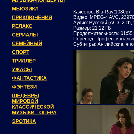
МУЗЫКА-КОНЦЕРТЫ
МЬЮЗИКЛ
Качество: Blu-Ray(1080p)
ПРИКЛЮЧЕНИЯ
Видео: MPEG-4 AVC, 23970
Аудио: Русский (AC3, 2 ch,
РЕЛАКС
Размер: 21.12 ГБ
Продолжительность: 01:55
СЕРИАЛЫ
Перевод: Профессиональн
СЕМЕЙНЫЙ
Субтитры: Английские, яп
СПОРТ
ТРИЛЛЕР
УЖАСЫ
ФАНТАСТИКА
ФЭНТЕЗИ
ШЕДЕВРЫ
МИРОВОЙ
КЛАССИЧЕСКОЙ
МУЗЫКИ - ОПЕРА
ЭРОТИКА