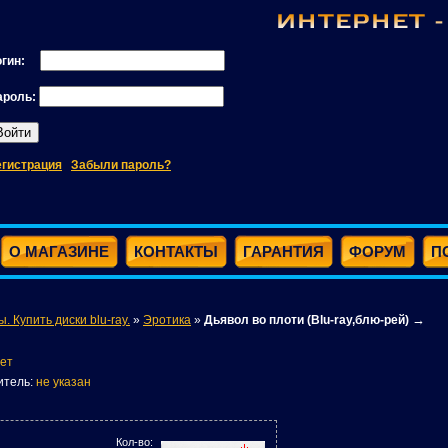
огин:
ароль:
егистрация
Забыли пароль?
О МАГАЗИНЕ
КОНТАКТЫ
ГАРАНТИЯ
ФОРУМ
П
→
ы. Купить диски blu-ray.
»
Эротика
»
Дьявол во плоти (Blu-ray,блю-рей)
ет
итель:
не указан
Кол-во: