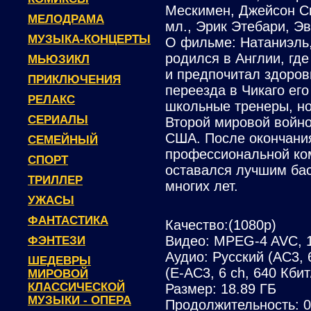
Мескимен, Джейсон Ск
МЕЛОДРАМА
мл., Эрик Этебари, Э
МУЗЫКА-КОНЦЕРТЫ
О фильме: Натаниэль,
родился в Англии, где
МЬЮЗИКЛ
и предпочитал здоров
ПРИКЛЮЧЕНИЯ
переезда в Чикаго ег
РЕЛАКС
школьные тренеры, но
СЕРИАЛЫ
Второй мировой войно
США. После окончани
СЕМЕЙНЫЙ
профессиональной ком
СПОРТ
оставался лучшим ба
ТРИЛЛЕР
многих лет.
УЖАСЫ
ФАНТАСТИКА
Качество:(1080p)
Видео: MPEG-4 AVC, 1
ФЭНТЕЗИ
Аудио: Русский (AC3, 6
ШЕДЕВРЫ
(E-AC3, 6 ch, 640 Кбит
МИРОВОЙ
КЛАССИЧЕСКОЙ
Размер: 18.89 ГБ
МУЗЫКИ - ОПЕРА
Продолжительность: 0