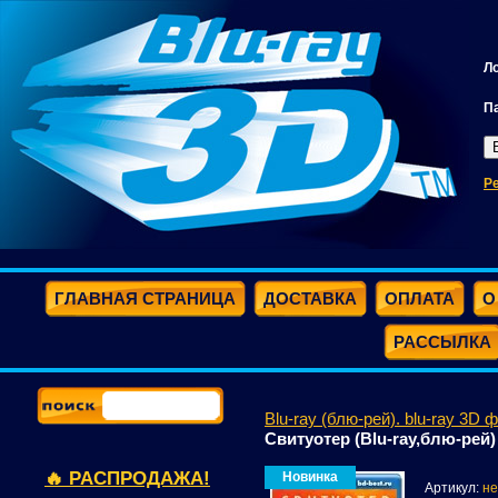
Л
П
Р
ГЛАВНАЯ СТРАНИЦА
ДОСТАВКА
ОПЛАТА
О
РАССЫЛКА
Blu-ray (блю-рей). blu-ray 3D 
Свитуотер (Blu-ray,блю-рей)
🔥 РАСПРОДАЖА!
Новинка
Артикул:
не