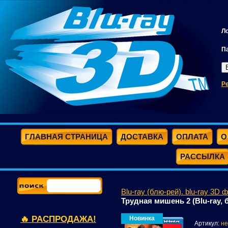
Л
П
Р
ГЛАВНАЯ СТРАНИЦА
ДОСТАВКА
ОПЛАТА
О
РАССЫЛКА
Blu-ray (блю-рей). blu-ray 3D 
Трудная мишень 2 (Blu-ray, 
🔥 РАСПРОДАЖА!
Новинка
Артикул:
не