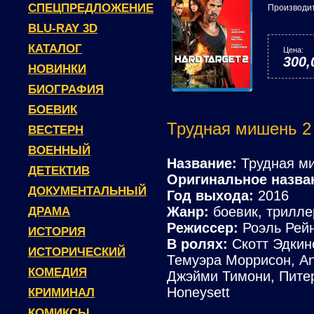
СПЕЦПРЕДЛОЖЕНИЕ
Производи
BLU-RAY 3D
КАТАЛОГ
Цена:
300,
НОВИНКИ
БИОГРАФИЯ
БОЕВИК
Трудная мишень 2 (
ВЕСТЕРН
ВОЕННЫЙ
Название:
Трудная м
ДЕТЕКТИВ
Оригинальное назва
ДОКУМЕНТАЛЬНЫЙ
Год выхода:
2016
Жанр:
боевик, трилле
ДРАМА
Режиссер:
Роэль Рей
ИСТОРИЯ
В ролях:
Скотт Эдкинс
ИСТОРИЧЕСКИЙ
Темуэра Моррисон, An
КОМЕДИЯ
Джэйми Тимони, Питер
Honeysett
КРИМИНАЛ
КОМИКСЫ