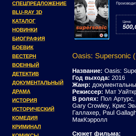
СПЕЦПРЕДЛОЖЕНИЕ
Производи
BLU-RAY 3D
КАТАЛОГ
Цена:
500,
НОВИНКИ
БИОГРАФИЯ
БОЕВИК
Oasis: Supersonic (
ВЕСТЕРН
ВОЕННЫЙ
Название:
Oasis: Supe
ДЕТЕКТИВ
Год выхода:
2016
ДОКУМЕНТАЛЬНЫЙ
Жанр:
документальны
Режиссер:
Мат Уайтк
ДРАМА
В ролях:
Пол Артурс, C
ИСТОРИЯ
Gary Crowley, Крис Э
ИСТОРИЧЕСКИЙ
Галлахер, Paul Gallagh
КОМЕДИЯ
МакКэрролл
КРИМИНАЛ
Сюжет фильма:
КОМИКСЫ