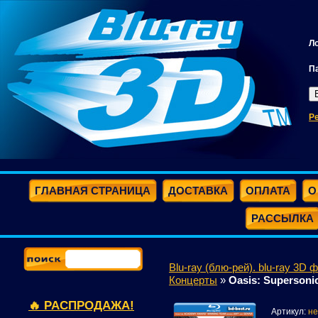
Л
П
Р
ГЛАВНАЯ СТРАНИЦА
ДОСТАВКА
ОПЛАТА
О
РАССЫЛКА
Blu-ray (блю-рей). blu-ray 3D 
Концерты
»
Oasis: Supersonic
🔥 РАСПРОДАЖА!
Артикул:
не