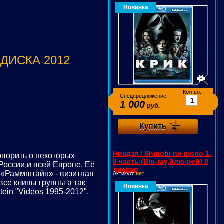
Новинка
 2 ДИСКА 2012
Кол-во:
Спецпредложение:
1 000
руб.
Ниндзя / Shinobi no mono 1-
оворить о некоторых
8 часть (Blu-ray,блю-рей) 8
России и всей Европе. Её
дисков
ь «Раммштайн» - визитная
Актикул:
нет
все клипы группы а так
Новинка
ein "Videos 1995-2012".