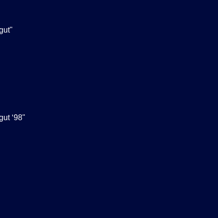
gut"
gut ‘98"