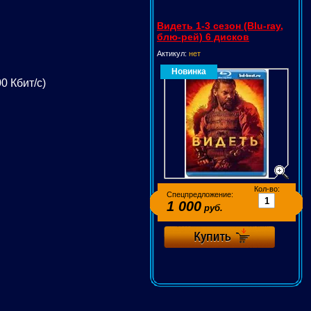
Видеть 1-3 сезон (Blu-ray,
блю-рей) 6 дисков
Актикул:
нет
Новинка
0 Кбит/с)
Кол-во:
Спецпредложение:
1 000
руб.