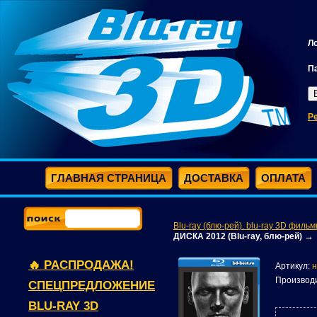
Л
П
Р
ГЛАВНАЯ СТРАНИЦА
ДОСТАВКА
ОПЛАТА
Blu-ray (блю-рей). blu-ray 3D фильм
→
ДИСКА 2012 (Blu-ray, блю-рей)
🔥 РАСПРОДАЖА!
Артикул:
н
Производ
СПЕЦПРЕДЛОЖЕНИЕ
BLU-RAY 3D