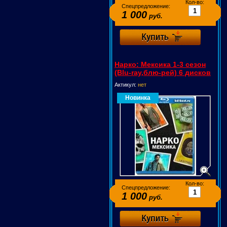
Кол-во:
Спецпредложение:
1 000
руб.
Нарко: Мексика 1-3 сезон
(Blu-ray,блю-рей) 6 дисков
Актикул:
нет
Новинка
Кол-во:
Спецпредложение:
1 000
руб.