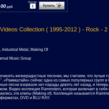
Кол-во:
,00
руб.
Videos Collection ( 1995-2012 ) - Rock -
Industrial Metal, Making Of
rsal Music Group
очинять жизнерадостные песенки, мы считаем, что лучше г
". «Раммштайн» сейчас одна из самых популярных групп в 
ные песни взорвали хит-парады девять лет назад, и тепер
жом. Видео коллекция Rammstein, которая включает в себя 
имались эти клипы (Making of). Коллекция называется Rammst
 форматах, DVD и BLU RAY.