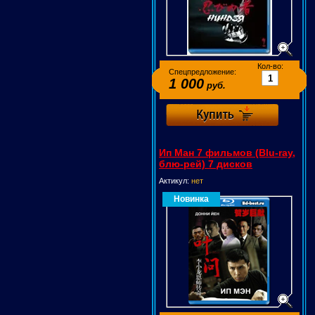
Кол-во:
Спецпредложение:
1 000
руб.
Ип Ман 7 фильмов (Blu-ray,
блю-рей) 7 дисков
Актикул:
нет
Новинка