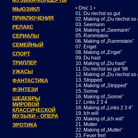
МУЗЫКА-КОНЦЕРТЫ
• Disc 1 •
МЬЮЗИКЛ
01. Du riechst so gut
ПРИКЛЮЧЕНИЯ
02. Making of „Du riechst so 
03. Seemann
РЕЛАКС
04. Making of „Seemann"
СЕРИАЛЫ
05. Rammstein
06. Making of „Rammstein"
СЕМЕЙНЫЙ
07. Engel
08. Making of „Engel"
СПОРТ
09. Du hast
ТРИЛЛЕР
10. Making of „Du hast"
11. Du riechst so gut ‘98
УЖАСЫ
12. Making of „Du riechst so 
13. Stripped
ФАНТАСТИКА
14. Making of „Stripped"
ФЭНТЕЗИ
15. Sonne
16. Making of „Sonne"
ШЕДЕВРЫ
17. Links 2 3 4
МИРОВОЙ
18. Making of „Links 2 3 4"
КЛАССИЧЕСКОЙ
19. Ich will
МУЗЫКИ - ОПЕРА
20. Making of „Ich will"
21. Mutter
ЭРОТИКА
22. Making of „Mutter"
23. Feuer frei!