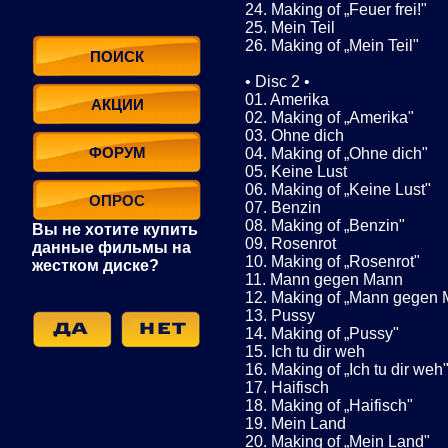
24. Making of „Feuer frei!"
25. Mein Teil
26. Making of „Mein Teil"
ПОИСК
• Disc 2 •
01. Amerika
АКЦИИ
02. Making of „Amerika"
03. Ohne dich
ФОРУМ
04. Making of „Ohne dich"
05. Keine Lust
06. Making of „Keine Lust"
ОПРОС
07. Benzin
08. Making of „Benzin"
Вы не хотите купить
09. Rosenrot
данные фильмы на
10. Making of „Rosenrot"
жестком диске?
11. Mann gegen Mann
12. Making of „Mann gegen
13. Pussy
14. Making of „Pussy"
15. Ich tu dir weh
16. Making of „Ich tu dir weh
17. Haifisch
18. Making of „Haifisch"
19. Mein Land
20. Making of „Mein Land"