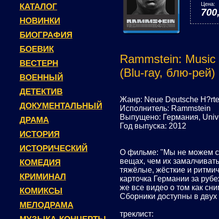
Цена:
КАТАЛОГ
700
НОВИНКИ
БИОГРАФИЯ
БОЕВИК
Rammstein: Music 
ВЕСТЕРН
(Blu-ray, блю-рей)
ВОЕННЫЙ
ДЕТЕКТИВ
Жанр: Neue Deutsche H?rte, 
ДОКУМЕНТАЛЬНЫЙ
Исполнитель: Rammstein
Выпущено: Германия, Unive
ДРАМА
Год выпуска: 2012
ИСТОРИЯ
ИСТОРИЧЕСКИЙ
О фильме: "Мы не можем с
вещах, чем их замалчивать
КОМЕДИЯ
тяжёлые, жёсткие и ритмич
КРИМИНАЛ
карточка Германии за рубе
же все видео о том как сн
КОМИКСЫ
Сборники доступны в двух
МЕЛОДРАМА
треклист: