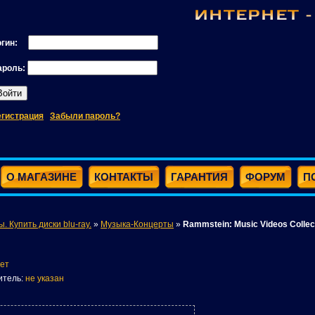
огин:
ароль:
егистрация
Забыли пароль?
О МАГАЗИНЕ
КОНТАКТЫ
ГАРАНТИЯ
ФОРУМ
П
ы. Купить диски blu-ray.
»
Музыка-Концерты
»
Rammstein: Music Videos Collecti
ет
итель:
не указан