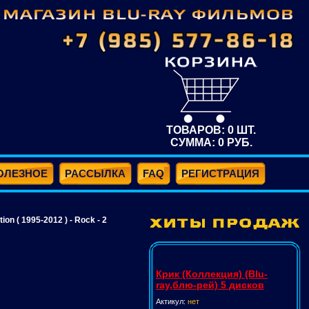
ТОВАРОВ:
0
ШТ.
СУММА:
0
РУБ.
ОЛЕЗНОЕ
РАССЫЛКА
FAQ
РЕГИСТРАЦИЯ
on ( 1995-2012 ) - Rock - 2
Крик (Коллекция) (Blu-
ray,блю-рей) 5 дисков
Актикул:
нет