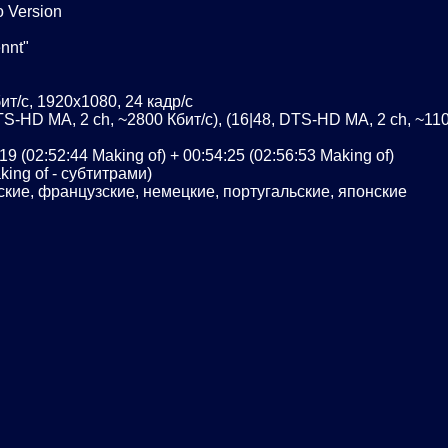
o Version
nnt"
т/с, 1920х1080, 24 кадр/с
S-HD MA, 2 ch, ~2800 Кбит/с), (16|48, DTS-HD MA, 2 ch, ~110
 (02:52:44 Making of) + 00:54:25 (02:56:53 Making of)
ing of - субтитрами)
ские, французские, немецкие, португальские, японские