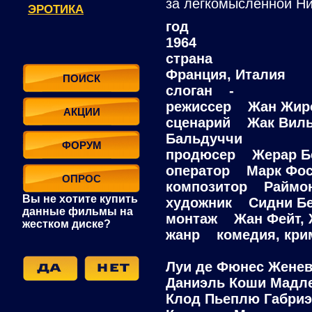
за легкомысленной Ник
ЭРОТИКА
год
1964
страна
Франция, Италия
ПОИСК
слоган -
режиссер Жан Жир
АКЦИИ
сценарий Жак Виль
Бальдуччи
ФОРУМ
продюсер Жерар Бе
оператор Марк Фос
ОПРОС
композитор Раймо
Вы не хотите купить
художник Сидни Бе
данные фильмы на
монтаж Жан Фейт, 
жестком диске?
жанр комедия, крими
Луи де Фюнес Жене
Даниэль Коши Мадл
Клод Пьеплю Габриэ