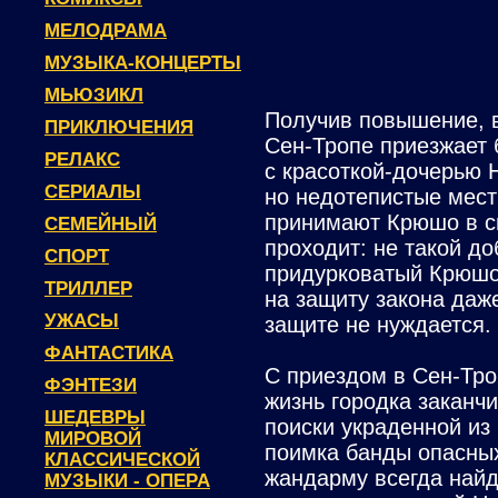
МЕЛОДРАМА
МУЗЫКА-КОНЦЕРТЫ
МЬЮЗИКЛ
Получив повышение, в
ПРИКЛЮЧЕНИЯ
Сен-Тропе приезжает
РЕЛАКС
с красоткой-дочерью 
СЕРИАЛЫ
но недотепистые мес
принимают Крюшо в св
СЕМЕЙНЫЙ
проходит: не такой до
СПОРТ
придурковатый Крюшо
ТРИЛЛЕР
на защиту закона даже
УЖАСЫ
защите не нуждается.
ФАНТАСТИКА
С приездом в Сен-Тр
ФЭНТЕЗИ
жизнь городка заканчи
ШЕДЕВРЫ
поиски украденной из
МИРОВОЙ
поимка банды опасных
КЛАССИЧЕСКОЙ
жандарму всегда найд
МУЗЫКИ - ОПЕРА