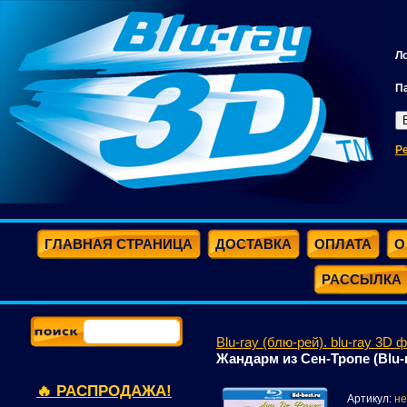
Л
П
Р
ГЛАВНАЯ СТРАНИЦА
ДОСТАВКА
ОПЛАТА
О
РАССЫЛКА
Blu-ray (блю-рей). blu-ray 3D 
Жандарм из Сен-Тропе (Blu-
🔥 РАСПРОДАЖА!
Артикул:
не