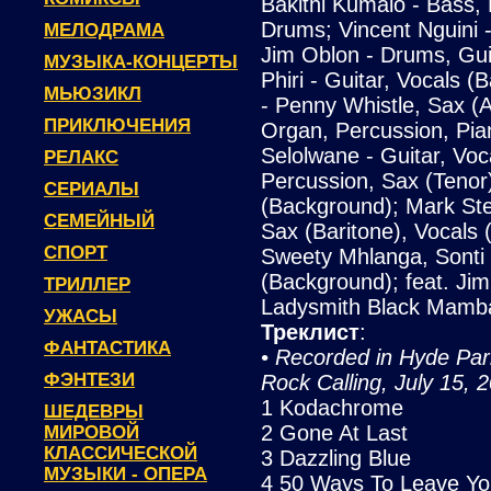
Bakithi Kumalo - Bass, 
Drums; Vincent Nguini -
МЕЛОДРАМА
Jim Oblon - Drums, Gui
МУЗЫКА-КОНЦЕРТЫ
Phiri - Guitar, Vocals
МЬЮЗИКЛ
- Penny Whistle, Sax (A
ПРИКЛЮЧЕНИЯ
Organ, Percussion, Pi
Selolwane - Guitar, Voc
РЕЛАКС
Percussion, Sax (Tenor
СЕРИАЛЫ
(Background); Mark Ste
СЕМЕЙНЫЙ
Sax (Baritone), Vocals
СПОРТ
Sweety Mhlanga, Sonti
(Background); feat. Jim
ТРИЛЛЕР
Ladysmith Black Mamb
УЖАСЫ
Треклист
:
ФАНТАСТИКА
• Recorded in Hyde Par
ФЭНТЕЗИ
Rock Calling, July 15, 
1 Kodachrome
ШЕДЕВРЫ
2 Gone At Last
МИРОВОЙ
КЛАССИЧЕСКОЙ
3 Dazzling Blue
МУЗЫКИ - ОПЕРА
4 50 Ways To Leave Yo