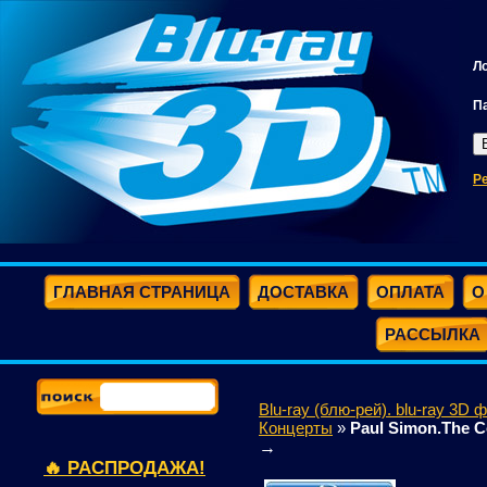
Л
П
Р
ГЛАВНАЯ СТРАНИЦА
ДОСТАВКА
ОПЛАТА
О
РАССЫЛКА
Blu-ray (блю-рей). blu-ray 3D 
Концерты
»
Paul Simon.The Co
→
🔥 РАСПРОДАЖА!