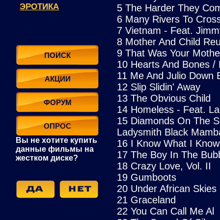
ЭРОТИКА
5 The Harder They Come
6 Many Rivers To Cross 
7 Vietnam - Feat. Jimmy
8 Mother And Child Reun
9 That Was Your Mothe
ПОИСК
10 Hearts And Bones / 
11 Me And Julio Down 
АКЦИИ
12 Slip Slidin' Away
13 The Obvious Child
ФОРУМ
14 Homeless - Feat. L
15 Diamonds On The So
ОПРОС
Ladysmith Black Mamb
Вы не хотите купить
16 I Know What I Know
данные фильмы на
17 The Boy In The Bub
жестком диске?
18 Crazy Love, Vol. II
19 Gumboots
20 Under African Skies
21 Graceland
22 You Can Call Me Al