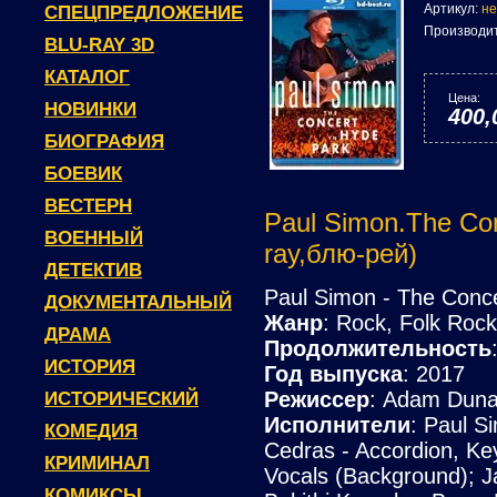
Артикул:
не
СПЕЦПРЕДЛОЖЕНИЕ
Производи
BLU-RAY 3D
КАТАЛОГ
Цена:
НОВИНКИ
400,
БИОГРАФИЯ
БОЕВИК
ВЕСТЕРН
Paul Simon.The Con
ВОЕННЫЙ
ray,блю-рей)
ДЕТЕКТИВ
Paul Simon - The Conce
ДОКУМЕНТАЛЬНЫЙ
Жанр
: Rock, Folk Roc
ДРАМА
Продолжительность
ИСТОРИЯ
Год выпуска
: 2017
Режиссер
: Adam Dun
ИСТОРИЧЕСКИЙ
Исполнители
: Paul S
КОМЕДИЯ
Cedras - Accordion, Ke
КРИМИНАЛ
Vocals (Background); 
КОМИКСЫ