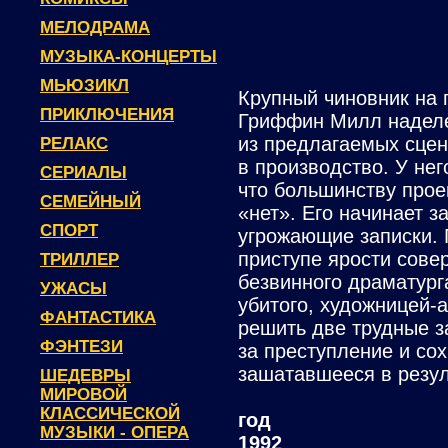
МЕЛОДРАМА
МУЗЫКА-КОНЦЕРТЫ
МЬЮЗИКЛ
Крупный чиновник на 
ПРИКЛЮЧЕНИЯ
Гриффин Милл наделе
из предлагаемых сцен
РЕЛАКС
в производство. У нег
СЕРИАЛЫ
что большинству прое
СЕМЕЙНЫЙ
«нет». Его начинает з
СПОРТ
угрожающие записки. 
приступе ярости сове
ТРИЛЛЕР
безвинного драматург
УЖАСЫ
убитого, художницей-
ФАНТАСТИКА
решить две трудные з
ФЭНТЕЗИ
за преступление и со
зашатавшееся в резул
ШЕДЕВРЫ
МИРОВОЙ
КЛАССИЧЕСКОЙ
год
МУЗЫКИ - ОПЕРА
1992