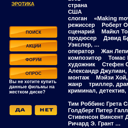
ЭРОТИКА
страна
США
слоган «Making movi
режиссер Роберт О
сценарий Майкл То
ПОИСК
продюсер Дэвид Бра
Уэкслер, ...
АКЦИИ
оператор Жан Леп
композитор Томас
ФОРУМ
художник Стефен О
Александр Джулиан, .
ОПРОС
монтаж Мэйзи Хой,
Вы не хотите купить
жанр триллер, драм
данные фильмы на
криминал, детектив, .
жестком диске?
Тим Роббинс Грета С
Голдберг Питер Гал
Стивенсон Винсент 
Ричард Э. Грант ...