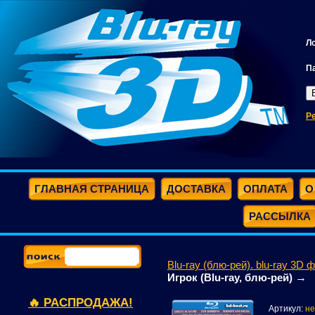
Л
П
Р
ГЛАВНАЯ СТРАНИЦА
ДОСТАВКА
ОПЛАТА
О
РАССЫЛКА
Blu-ray (блю-рей). blu-ray 3D 
→
Игрок (Blu-ray, блю-рей)
🔥 РАСПРОДАЖА!
Артикул:
не