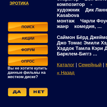
ЭРОТИКА
композитор -
художник Дик Ланн,
Kasabova
монтаж Чарли Фоус
жанр комедия, ...
ПОИСК
Саймон Бёрд Джеймс
АКЦИИ
Джо Томас Эмили Хэ
Хэддок Тамла Кэри 
ФОРУМ
Барклем-Биггз ...
ОПРОС
Каталог
|
Семейный
|
Вы не хотите купить
« Назад
данные фильмы на
жестком диске?