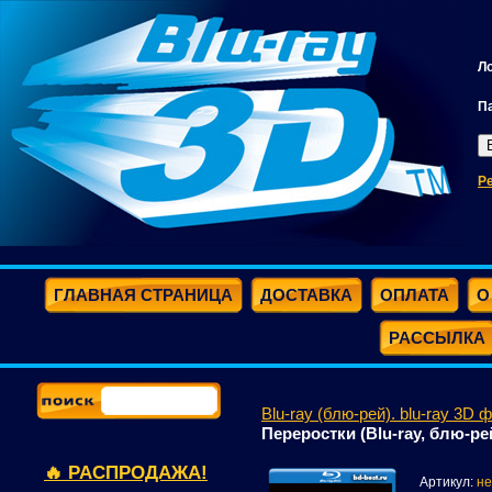
Л
П
Р
ГЛАВНАЯ СТРАНИЦА
ДОСТАВКА
ОПЛАТА
О
РАССЫЛКА
Blu-ray (блю-рей). blu-ray 3D 
Переростки (Blu-ray, блю-ре
🔥 РАСПРОДАЖА!
Артикул:
не