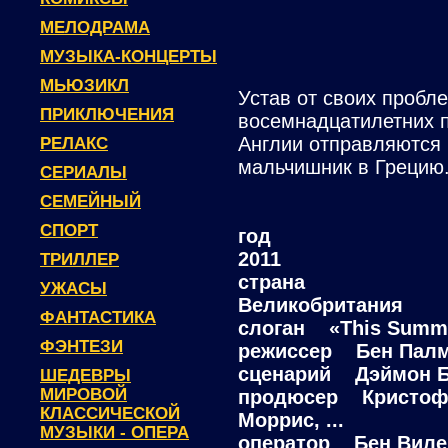
МЕЛОДРАМА
МУЗЫКА-КОНЦЕРТЫ
МЬЮЗИКЛ
Устав от своих пробле
ПРИКЛЮЧЕНИЯ
восемнадцатилетних п
Англии отправляются 
РЕЛАКС
мальчишник в Грецию
СЕРИАЛЫ
СЕМЕЙНЫЙ
СПОРТ
год
2011
ТРИЛЛЕР
страна
УЖАСЫ
Великобритания
ФАНТАСТИКА
слоган «This Summe
ФЭНТЕЗИ
режиссер Бен Пал
сценарий Дэймон Б
ШЕДЕВРЫ
МИРОВОЙ
продюсер Кристофер
КЛАССИЧЕСКОЙ
Моррис, ...
МУЗЫКИ - ОПЕРА
оператор Бен Виле