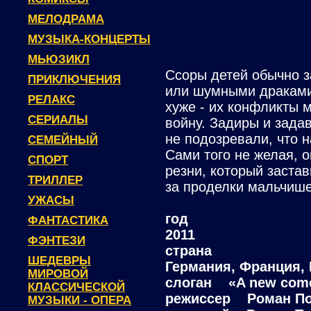
МЕЛОДРАМА
МУЗЫКА-КОНЦЕРТЫ
МЬЮЗИКЛ
Ссоры детей обычно 
ПРИКЛЮЧЕНИЯ
или шумными драками.
РЕЛАКС
хуже - их конфликты 
СЕРИАЛЫ
войну. Задиры и зада
не подозревали, что 
СЕМЕЙНЫЙ
Сами того не желая, о
СПОРТ
резни, который заста
ТРИЛЛЕР
за проделки мальчише
УЖАСЫ
год
ФАНТАСТИКА
2011
ФЭНТЕЗИ
страна
ШЕДЕВРЫ
Германия, Франция,
МИРОВОЙ
слоган «A new come
КЛАССИЧЕСКОЙ
режиссер Роман По
МУЗЫКИ - ОПЕРА