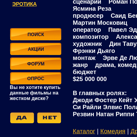
сценарий Роман Пол
ЭРОТИКА
Ясмина Реза
продюсер Саид Бен
Мартин Московиц
оператор Павел Эд
ПОИСК
композитор Алекса
художник Дин Тавул
АКЦИИ
Фрэнки Дьяго
монтаж Эрве Де Л
ФОРУМ
жанр драма, комедия
бюджет
$25 000 000
ОПРОС
Вы не хотите купить
В главных ролях:
данные фильмы на
жестком диске?
Джоди Фостер Кейт 
Си Райли Элвис Пол
Резвин Натан Риппи 
Каталог
|
Комедия
|
Д