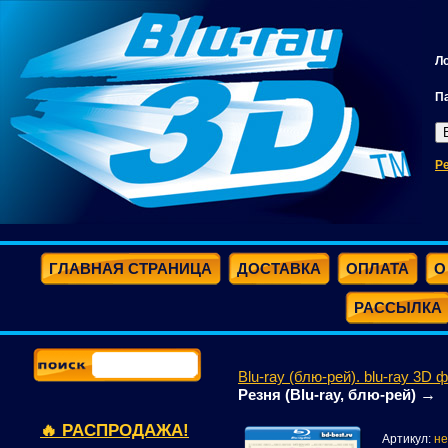
Л
П
Р
ГЛАВНАЯ СТРАНИЦА
ДОСТАВКА
ОПЛАТА
О
РАССЫЛКА
Blu-ray (блю-рей). blu-ray 3D 
→
Резня (Blu-ray, блю-рей)
🔥 РАСПРОДАЖА!
Артикул:
не