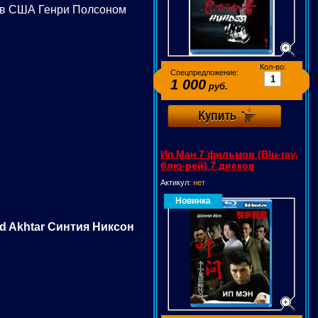
сов США Генри Полсоном
Кол-во:
Спецпредложение:
1 000
руб.
Ип Ман 7 фильмов (Blu-ray,
блю-рей) 7 дисков
Актикул:
нет
Новинка
d Akhtar Синтия Никсон