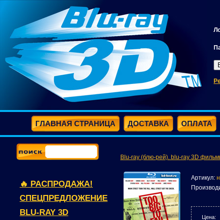
Л
П
Р
ГЛАВНАЯ СТРАНИЦА
ДОСТАВКА
ОПЛАТА
Blu-ray (блю-рей). blu-ray 3D фильм
Артикул:
н
🔥 РАСПРОДАЖА!
Производ
СПЕЦПРЕДЛОЖЕНИЕ
BLU-RAY 3D
Цена: