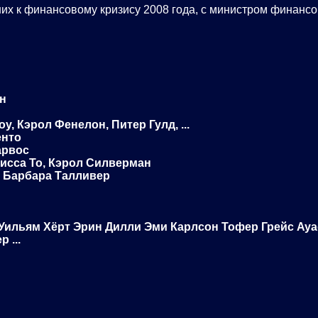
их к финансовому кризису 2008 года, с министром финан
н
 Кэрол Фенелон, Питер Гулд, ...
енто
арвос
исса То, Кэрол Силверман
 Барбара Талливер
Уильям Хёрт Эрин Дилли Эми Карлсон Тофер Грейс Aya
 ...