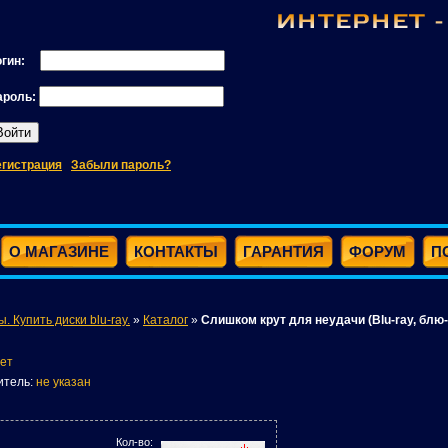
огин:
ароль:
егистрация
Забыли пароль?
О МАГАЗИНЕ
КОНТАКТЫ
ГАРАНТИЯ
ФОРУМ
П
ы. Купить диски blu-ray.
»
Каталог
»
Слишком крут для неудачи (Blu-ray, блю-
ет
итель:
не указан
Кол-во: