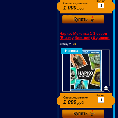
Кол-во:
Спецпредложение:
1 000
руб.
Нарко: Мексика 1-3 сезон
(Blu-ray,блю-рей) 6 дисков
Актикул:
нет
Новинка
Кол-во:
Спецпредложение:
1 000
руб.