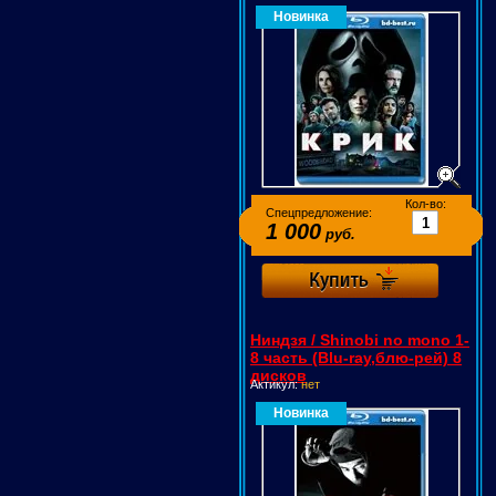
Новинка
Кол-во:
Спецпредложение:
1 000
руб.
Ниндзя / Shinobi no mono 1-
8 часть (Blu-ray,блю-рей) 8
дисков
Актикул:
нет
Новинка