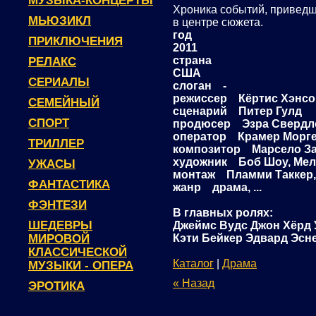
МУЗЫКА-КОНЦЕРТЫ
Хроника событий, приведш
МЬЮЗИКЛ
в центре сюжета.
год
ПРИКЛЮЧЕНИЯ
2011
страна
РЕЛАКС
США
СЕРИАЛЫ
слоган -
режиссер Кёртис Хэнсо
СЕМЕЙНЫЙ
сценарий Питер Гулд
СПОРТ
продюсер Эзра Свердлоу,
оператор Крамер Морг
ТРИЛЛЕР
композитор Марсело З
художник Боб Шоу, Мел
УЖАСЫ
монтаж Пламми Таккер,
ФАНТАСТИКА
жанр драма, ...
ФЭНТЕЗИ
В главных ролях:
ШЕДЕВРЫ
Джеймс Вудс Джон Хёрд 
МИРОВОЙ
Кэти Бейкер Эдвард Эснер
КЛАССИЧЕСКОЙ
Каталог
|
Драма
МУЗЫКИ - ОПЕРА
« Назад
ЭРОТИКА