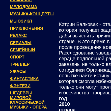
МЕЛОДРАМА
МУЗЫКА-КОНЦЕРТЫ
МЬЮЗИКЛ
Кэтрин Балковак - отв
ПРИКЛЮЧЕНИЯ
которая получает зад
дабы выяснить причин
РЕЛАКС
стране. В это время в
СЕРИАЛЫ
после проведения вое
СЕМЕЙНЫЙ
Расследование заводи
СПОРТ
сердце подпольной ра
завязаны не только в
ТРИЛЛЕР
сотрудники Организа
УЖАСЫ
попытке найти истину
ФАНТАСТИКА
которая смогла избеж
ФЭНТЕЗИ
только они могут про
и бесчинства, творив
ШЕДЕВРЫ
МИРОВОЙ
год
КЛАССИЧЕСКОЙ
2010
МУЗЫКИ - ОПЕРА
страна