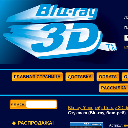
Л
П
Р
ГЛАВНАЯ СТРАНИЦА
ДОСТАВКА
ОПЛАТА
О
РАССЫЛКА
Blu-ray (блю-рей). blu-ray 3D 
Стукачка (Blu-ray, блю-рей)
🔥 РАСПРОДАЖА!
Артикул:
не