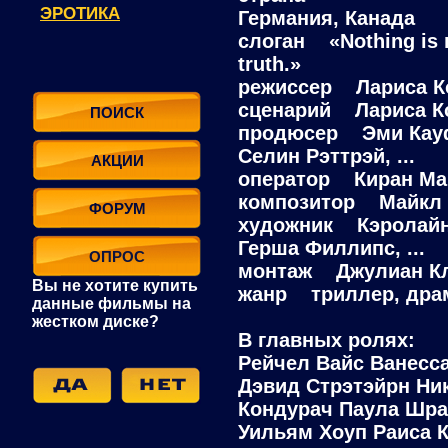
ЭРОТИКА
Германия, Канада
слоган «Nothing is 
truth.»
режиссер Лариса К
сценарий Лариса Кон
ПОИСК
продюсер Эми Кауф
Селин Рэттрэй, ...
АКЦИИ
оператор Киран Ма
композитор Майкл 
ФОРУМ
художник Кэролайн
Герша Филлипс, ...
ОПРОС
монтаж Джулиан К
Вы не хотите купить
жанр триллер, драма
данные фильмы на
жестком диске?
В главных ролях:
Рейчел Вайс Ванесс
Дэвид Стрэтэйрн Ник
Кондурач Паула Шра
Уильям Хоуп Раиса К