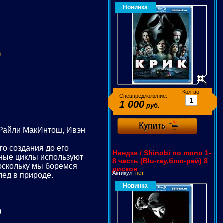
Новинка
)
Кол-во:
Спецпредложение:
1 000
руб.
, Райли МакИнтош, Ивэн
о создания до его
Ниндзя / Shinobi no mono 1-
нные циклы используют
8 часть (Blu-ray,блю-рей) 8
Поскольку мы боремся
дисков
Актикул:
нет
лед в природе.
Новинка
)