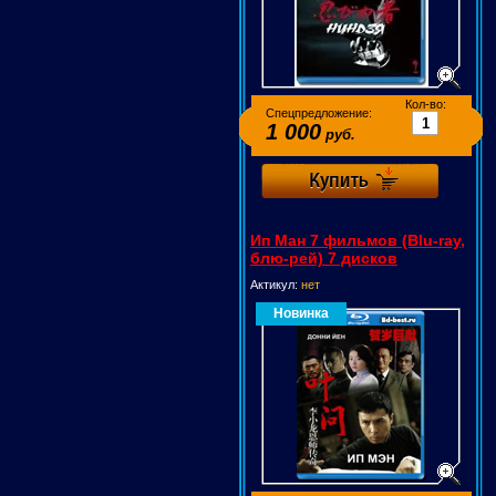
Кол-во:
Спецпредложение:
1 000
руб.
Ип Ман 7 фильмов (Blu-ray,
блю-рей) 7 дисков
Актикул:
нет
Новинка