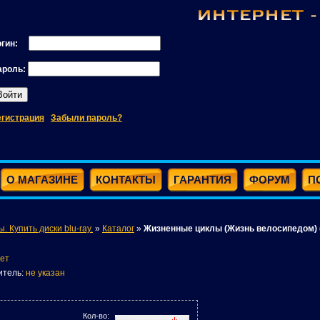
огин:
ароль:
егистрация
Забыли пароль?
О МАГАЗИНЕ
КОНТАКТЫ
ГАРАНТИЯ
ФОРУМ
П
ы. Купить диски blu-ray.
»
Каталог
»
Жизненные циклы (Жизнь велосипедом) (B
ет
итель:
не указан
Кол-во: