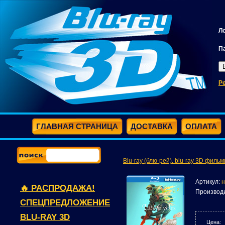
Л
П
Р
ГЛАВНАЯ СТРАНИЦА
ДОСТАВКА
ОПЛАТА
Blu-ray (блю-рей). blu-ray 3D фильм
Артикул:
н
🔥 РАСПРОДАЖА!
Производ
СПЕЦПРЕДЛОЖЕНИЕ
BLU-RAY 3D
Цена: