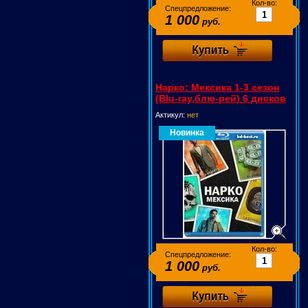
Кол-во:
Спецпредложение:
1 000
руб.
Нарко: Мексика 1-3 сезон
(Blu-ray,блю-рей) 6 дисков
Актикул:
нет
Новинка
Кол-во:
Спецпредложение:
1 000
руб.