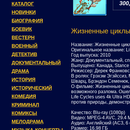
300
КАТАЛОГ
НОВИНКИ
БИОГРАФИЯ
БОЕВИК
Жизненные циклы 
ВЕСТЕРН
Название: Жизненные цик
ВОЕННЫЙ
Оригинальное название: Li
ДЕТЕКТИВ
Год выпуска: 2010
Жанр: Документальный, сп
ДОКУМЕНТАЛЬНЫЙ
Выпущено: Канада, Stance 
Режиссер: Дерек Франковс
ДРАМА
В ролях: Грэхэм Эгэйссиз,
ИСТОРИЯ
Шварц, Брэндон Семенюк, 
О фильме: Жизненные цикл
ИСТОРИЧЕСКИЙ
возможного разлома. Ошел
КОМЕДИЯ
Life Cycles uses 4k Ultra
против природы, демонстр
КРИМИНАЛ
Качество: Blu-ray (1080p)
КОМИКСЫ
Видео: MPEG-4 AVC, 29.4 
МЕЛОДРАМА
Аудио: Английский (AC3, 6 ch
Размер: 16.98 ГБ