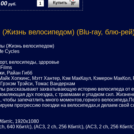
,00
руб.
(Жизнь велосипедом) (Blu-ray, блю-рей
лы (Жизнь велосипедом)
fe Cycles
орт, велосипеды, здоровье
Films
ки, Райан Гибб
 Майк Хопкинс, Мэтт Хантер, Кэм МакКаул, Кэмерон МакКол
Грэхэм Трэйси, Томас Вандерхам
ы рассказывают захватывающую историю велосипеда от ег
омляющая дух поездка, с травмами и упадком сил. Жизне
 HD, чтобы запечатлить много моментов,горного велосипеда.
ируем прогрессию поездки на велосипедах,и делаем свой с
Мбит/с, 1920x1080
, 640 Кбит/с), (AC3, 2 ch, 256 Кбит/с), (AC3, 2 ch, 256 Кбит/с