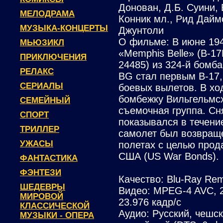
Донован, Д.Б. Суини,
МЕЛОДРАМА
Конник мл., Рид Дайм
МУЗЫКА-КОНЦЕРТЫ
Джунтоли
О фильме: В июне 194
МЬЮЗИКЛ
«Memphis Belle» (B-1
ПРИКЛЮЧЕНИЯ
24485) из 324-й бомб
РЕЛАКС
BG стал первым B-17,
СЕРИАЛЫ
боевых вылетов. В хо
бомбежку Вильгельмс
СЕМЕЙНЫЙ
съемочная группа. С
СПОРТ
показывался в течени
ТРИЛЛЕР
самолет был возвраще
УЖАСЫ
полетах с целью прод
США (US War Bonds).
ФАНТАСТИКА
ФЭНТЕЗИ
Качество: Blu-Ray Re
ШЕДЕВРЫ
Видео: MPEG-4 AVC, 2
МИРОВОЙ
23.976 кадр/c
КЛАССИЧЕСКОЙ
Аудио: Русский, чешски
МУЗЫКИ - ОПЕРА