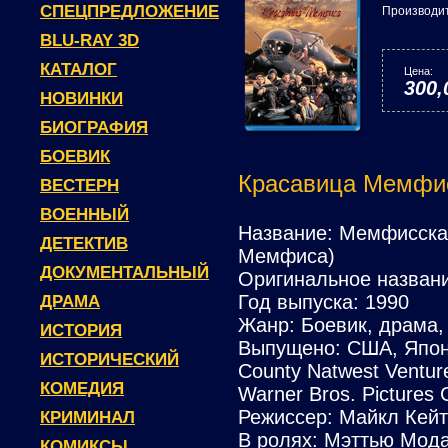
СПЕЦПРЕДЛОЖЕНИЕ
Производи
BLU-RAY 3D
КАТАЛОГ
Цена:
300,
НОВИНКИ
БИОГРАФИЯ
БОЕВИК
Красавица Мемфиса
ВЕСТЕРН
ВОЕННЫЙ
Название: Мемфисская
ДЕТЕКТИВ
Мемфиса)
ДОКУМЕНТАЛЬНЫЙ
Оригинальное названи
Год выпуска: 1990
ДРАМА
Жанр: Боевик, драма,
ИСТОРИЯ
Выпущено: США, Япон
ИСТОРИЧЕСКИЙ
County Natwest Venture
КОМЕДИЯ
Warner Bros. Pictures 
Режиссер: Майкл Кей
КРИМИНАЛ
В ролях: Мэттью Мода
КОМИКСЫ