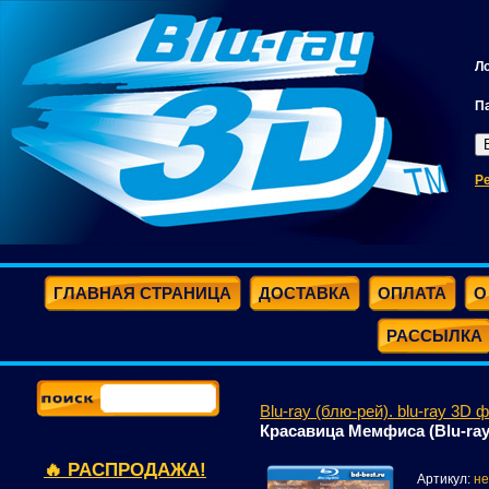
Л
П
Р
ГЛАВНАЯ СТРАНИЦА
ДОСТАВКА
ОПЛАТА
О
РАССЫЛКА
Blu-ray (блю-рей). blu-ray 3D 
Красавица Мемфиса (Blu-ray
🔥 РАСПРОДАЖА!
Артикул:
не