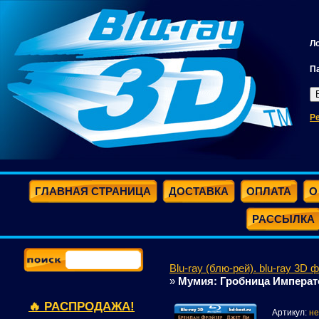
Л
П
Р
ГЛАВНАЯ СТРАНИЦА
ДОСТАВКА
ОПЛАТА
О
РАССЫЛКА
Blu-ray (блю-рей). blu-ray 3D 
»
Мумия: Гробница Императо
🔥 РАСПРОДАЖА!
Артикул:
не