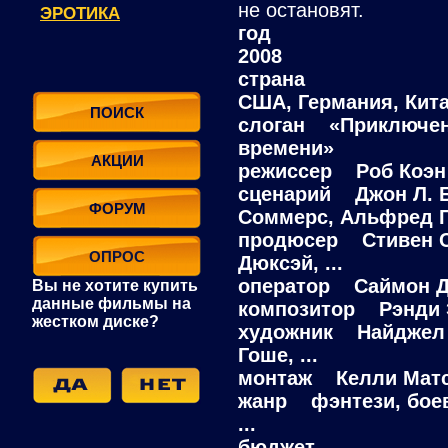
не остановят.
ЭРОТИКА
год
2008
страна
США, Германия, Кит
ПОИСК
слоган «Приключен
времени»
АКЦИИ
режиссер Роб Коэн
сценарий Джон Л. Б
ФОРУМ
Соммерс, Альфред Го
продюсер Стивен С
ОПРОС
Дюксэй, ...
оператор Саймон Д
Вы не хотите купить
данные фильмы на
композитор Рэнди
жестком диске?
художник Найджел Ф
Гоше, ...
монтаж Келли Матс
жанр фэнтези, боев
...
бюджет