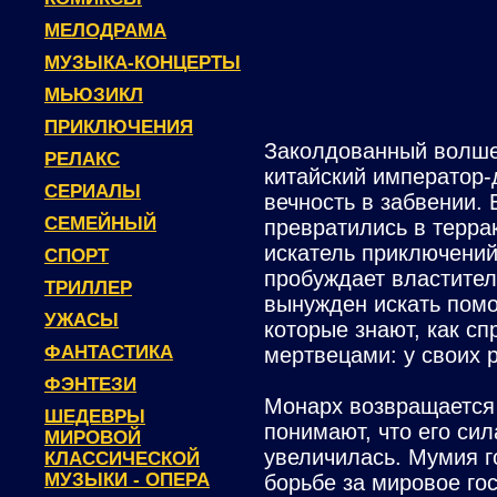
МЕЛОДРАМА
МУЗЫКА-КОНЦЕРТЫ
МЬЮЗИКЛ
ПРИКЛЮЧЕНИЯ
Заколдованный волше
РЕЛАКС
китайский император-
СЕРИАЛЫ
вечность в забвении. 
СЕМЕЙНЫЙ
превратились в терра
искатель приключений
СПОРТ
пробуждает властителя
ТРИЛЛЕР
вынужден искать пом
УЖАСЫ
которые знают, как с
ФАНТАСТИКА
мертвецами: у своих 
ФЭНТЕЗИ
Монарх возвращается 
ШЕДЕВРЫ
понимают, что его сил
МИРОВОЙ
увеличилась. Мумия г
КЛАССИЧЕСКОЙ
МУЗЫКИ - ОПЕРА
борьбе за мировое го