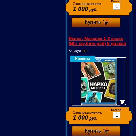
Кол-во:
Спецпредложение:
1 000
руб.
Нарко: Мексика 1-3 сезон
(Blu-ray,блю-рей) 6 дисков
Актикул:
нет
Новинка
Кол-во:
Спецпредложение:
1 000
руб.