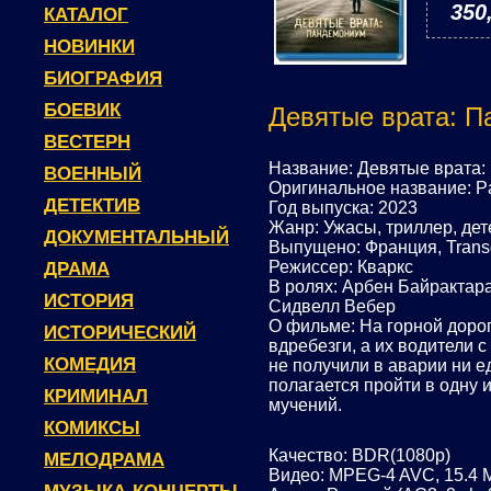
350
КАТАЛОГ
НОВИНКИ
БИОГРАФИЯ
БОЕВИК
Девятые врата: П
ВЕСТЕРН
Название: Девятые врата
ВОЕННЫЙ
Оригинальное название: 
ДЕТЕКТИВ
Год выпуска: 2023
Жанр: Ужасы, триллер, дет
ДОКУМЕНТАЛЬНЫЙ
Выпущено: Франция, Transg
Режиссер: Кваркс
ДРАМА
В ролях: Арбен Байрактар
ИСТОРИЯ
Сидвелл Вебер
О фильме: На горной доро
ИСТОРИЧЕСКИЙ
вдребезги, а их водители с
КОМЕДИЯ
не получили в аварии ни е
полагается пройти в одну и
КРИМИНАЛ
мучений.
КОМИКСЫ
Качество: BDR(1080p)
МЕЛОДРАМА
Видео: MPEG-4 AVC, 15.4 М