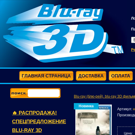
Л
П
Р
ГЛАВНАЯ СТРАНИЦА
ДОСТАВКА
ОПЛАТА
Blu-ray (блю-рей). blu-ray 3D фильм
Новинка
Артикул:
н
🔥 РАСПРОДАЖА!
Производ
СПЕЦПРЕДЛОЖЕНИЕ
BLU-RAY 3D
Цена: