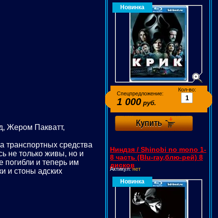
Новинка
Кол-во:
Спецпредложение:
1 000
руб.
д, Жером Пакватт,
ба транспортных средства
Ниндзя / Shinobi no mono 1-
сь не только живы, но и
8 часть (Blu-ray,блю-рей) 8
е погибли и теперь им
дисков
Актикул:
нет
ки и стоны адских
Новинка