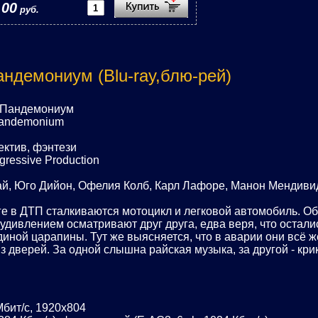
,00
руб.
андемониум (Blu-ray,блю-рей)
: Пандемониум
Pandemonium
ектив, фэнтези
ressive Production
ай, Юго Дийон, Офелия Колб, Карл Лафоре, Манон Мендиви
ге в ДТП сталкиваются мотоцикл и легковой автомобиль. О
 удивлением осматривают друг друга, едва веря, что остали
диной царапины. Тут же выясняется, что в аварии они всё ж
з дверей. За одной слышна райская музыка, за другой - кри
бит/с, 1920x804