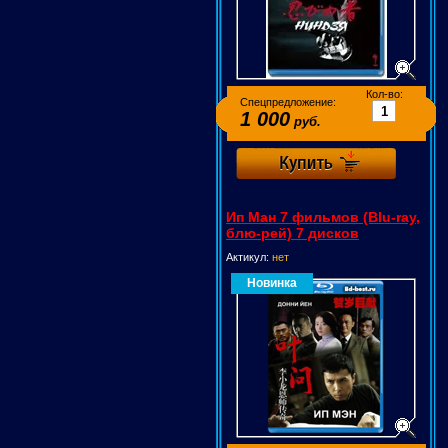
Кол-во:
Спецпредложение:
1 000
руб.
Ип Ман 7 фильмов (Blu-ray,
блю-рей) 7 дисков
Актикул:
нет
Новинка