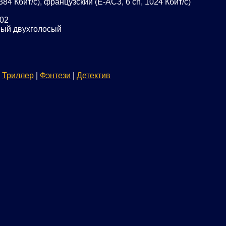
384 Кбит/с), французский (E-AC3, 6 ch, 1024 Кбит/с)
:02
ый двухголосый
|
Триллер
|
Фэнтези
|
Детектив