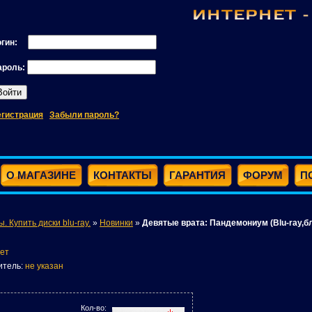
огин:
ароль:
егистрация
Забыли пароль?
О МАГАЗИНЕ
КОНТАКТЫ
ГАРАНТИЯ
ФОРУМ
П
ы. Купить диски blu-ray.
»
Новинки
»
Девятые врата: Пандемониум (Blu-ray,б
ет
итель:
не указан
Кол-во: