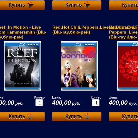
ef: In Motion - Live
Red.Hot.Chili.Peppers.Live.At.Bonaroo.F
Red Hot Chili
rom Hammersmith (Blu-
(Blu-ray,блю-рей)
Peppers_Live
ay,блю-рей)
(Blu-ray,блю
на:
Кол-во:
Цена:
Кол-во:
Цена:
00,00
400,00
400,00
руб.
руб.
руб.