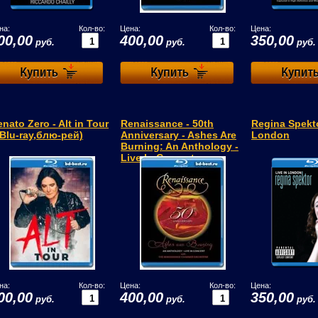
на:
Кол-во:
Цена:
Кол-во:
Цена:
00,00
400,00
350,00
руб.
руб.
руб.
nato Zero - Alt in Tour
Renaissance - 50th
Regina Spekto
(Blu-ray,блю-рей)
Anniversary - Ashes Are
London
Burning: An Anthology -
Live In Concert...
на:
Кол-во:
Цена:
Кол-во:
Цена:
00,00
400,00
350,00
руб.
руб.
руб.