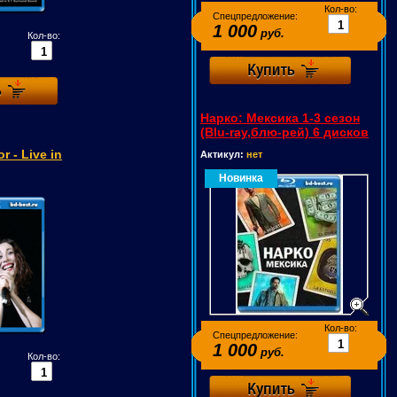
Кол-во:
Спецпредложение:
1 000
руб.
Кол-во:
Нарко: Мексика 1-3 сезон
(Blu-ray,блю-рей) 6 дисков
r - Live in
Актикул:
нет
Новинка
Кол-во:
Спецпредложение:
1 000
руб.
Кол-во: