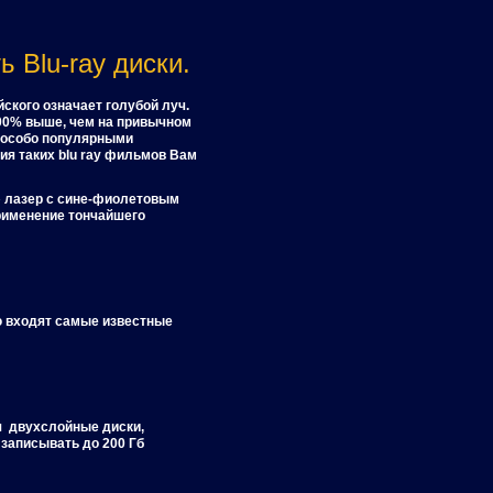
 Blu-ray диски.
ского означает голубой луч.
00% выше, чем на привычном
я особо популярными
ия таких blu ray фильмов Вам
» лазер с сине-фиолетовым
применение тончайшего
ю входят самые известные
ся двухслойные диски,
 записывать до 200 Гб