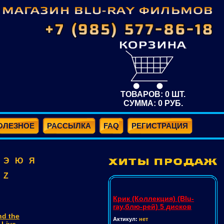
ТОВАРОВ:
0
ШТ.
СУММА:
0
РУБ.
ОЛЕЗНОЕ
РАССЫЛКА
FAQ
РЕГИСТРАЦИЯ
Э
Ю
Я
Z
Крик (Коллекция) (Blu-
ray,блю-рей) 5 дисков
nd the
Актикул:
нет