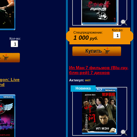
Кол-во:
Спецпредложение:
1 000
руб.
Кол-во:
Ип Ман 7 фильмов (Blu-ray,
блю-рей) 7 дисков
gon: Live
Актикул:
нет
and
Новинка