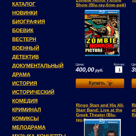
Zombie Horror Picture
T
КАТАЛОГ
Show (Blu-ray,блю-рей)
НОВИНКИ
БИОГРАФИЯ
БОЕВИК
ВЕСТЕРН
ВОЕННЫЙ
ДЕТЕКТИВ
Цена:
Кол-во:
Це
ДОКУМЕНТАЛЬНЫЙ
400,00
3
руб.
ДРАМА
ИСТОРИЯ
ИСТОРИЧЕСКИЙ
КОМЕДИЯ
Ringo Starr and His All-
R
КРИМИНАЛ
Starr Band: Live at the
at
Greek Theater (Blu-
R
КОМИКСЫ
ray,блю-рей)
МЕЛОДРАМА