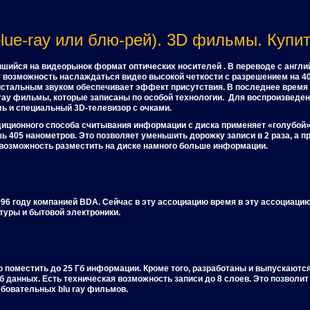
lue-ray или блю-рей). 3D фильмы. Купить
авшийся на видеорынок формат оптических носителей . В переводе с англий
 возможность наслаждаться видео высокой четкости с разрешением на 4
истальным звуком обеспечивает эффект присутствия. В последнее врем
ray фильмы, которые записаны по особой технологии. Для воспроизведен
ь и специальный 3D-телевизор с очками.
радиционного способа считывания информации с диска применяет «голубой
ь 405 нанометров. Это позволяет уменьшить дорожку записи в 2 раза, а 
 возможность разместить на диске намного больше информации.
996 году компанией BDA. Сейчас в эту ассоциацию время в эту ассоциаци
туры и бытовой электроники.
о поместить до 25 Гб информации. Кроме того, разработаны и выпускают
 данных. Есть техническая возможность записи до 8 слоев. Это позволит
бовательных blu ray фильмов.