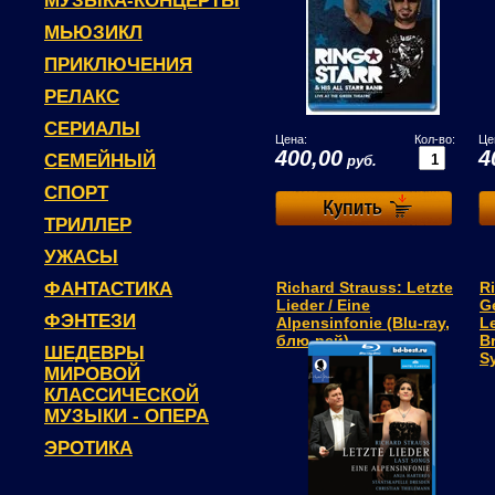
МУЗЫКА-КОНЦЕРТЫ
МЬЮЗИКЛ
ПРИКЛЮЧЕНИЯ
РЕЛАКС
СЕРИАЛЫ
Цена:
Кол-во:
Це
400,00
4
СЕМЕЙНЫЙ
руб.
СПОРТ
ТРИЛЛЕР
УЖАСЫ
ФАНТАСТИКА
Richard Strauss: Letzte
Ri
Lieder / Eine
G
ФЭНТЕЗИ
Alpensinfonie (Blu-ray,
L
блю-рей)
B
ШЕДЕВРЫ
S
МИРОВОЙ
КЛАССИЧЕСКОЙ
МУЗЫКИ - ОПЕРА
ЭРОТИКА