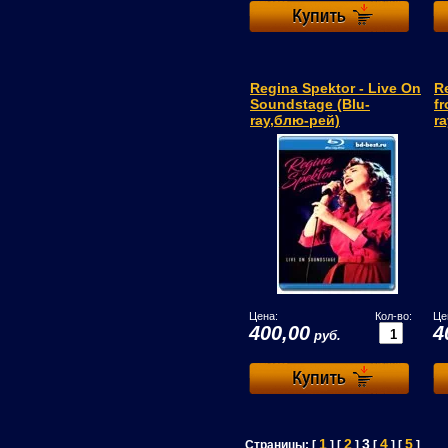
Regina Spektor - Live On
Re
Soundstage (Blu-
f
ray,блю-рей)
r
Цена:
Кол-во:
Це
400,00
4
руб.
1
2
3
4
5
Страницы: [
] [
]
[
] [
]