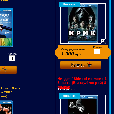
 Live
Новинка
Кол-во:
Спецпредложение:
1 000
Кол-во:
руб.
Ниндзя / Shinobi no mono 1-
8 часть (Blu-ray,блю-рей) 8
дисков
 Live: Black
Актикул:
нет
ur 2007
-рей)
Новинка