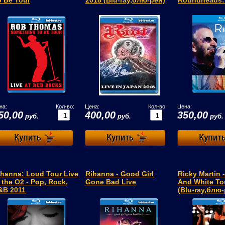
o Be Tour
2018 (Blu-ray,блю-рей)
Roundheads:
на:
Кол-во:
Цена:
Кол-во:
Цена:
50,00
400,00
350,00
руб.
руб.
руб.
ihanna: Loud Tour Live
Rihanna - Good Girl
Ricky Martin -
 the O2 - Pop, Rock,
Gone Bad Live
And White To
&B 2011
(Blu-ray,блю