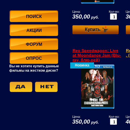
Цена:
Кол-во:
Це
350,00
3
ПОИСК
руб.
АКЦИИ
ФОРУМ
Reo Speedwagon: Live
Re
at Moondance Jam (Blu-
. 
ОПРОС
ray, блю-рей)
Новинка
Вы не хотите купить данные
фильмы на жестком диске?
Цена:
Кол-во:
Це
350,00
4
руб.