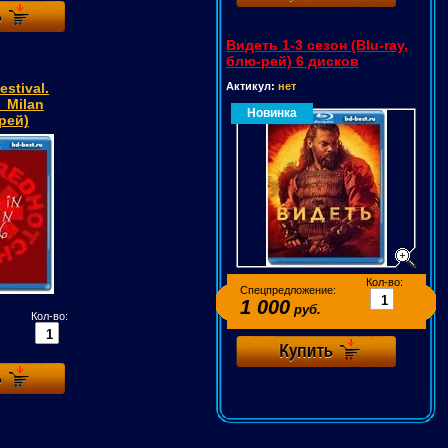
Видеть 1-3 сезон (Blu-ray,
блю-рей) 6 дисков
estival.
Актикул:
нет
_Milan
Новинка
-рей)
Кол-во:
Спецпредложение:
1 000
руб.
Кол-во: