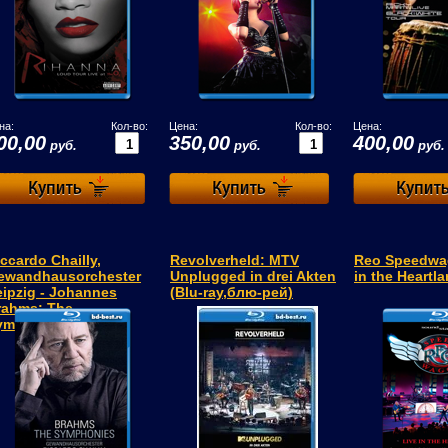
на:
Кол-во:
Цена:
Кол-во:
Цена:
00,00
350,00
400,00
руб.
руб.
руб.
ccardo Chailly,
Revolverheld: MTV
Reo Speedwa
ewandhausorchester
Unplugged in drei Akten
in the Heartl
eipzig - Johannes
(Blu-ray,блю-рей)
rahms: The
ymphonies...