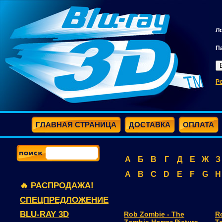
Л
П
Р
ГЛАВНАЯ СТРАНИЦА
ДОСТАВКА
ОПЛАТА
А
Б
В
Г
Д
Е
Ж
З
A
B
C
D
E
F
G
H
🔥 РАСПРОДАЖА!
СПЕЦПРЕДЛОЖЕНИЕ
BLU-RAY 3D
Rob Zombie - The
R