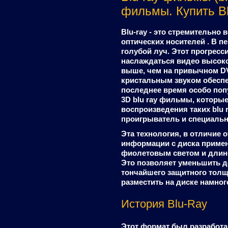
фильмы. Купить Bl
Blu-ray - это стремительн
оптических носителей . В п
голубой луч. Этот прогрес
наслаждаться видео высоко
выше, чем на привычном DV
кристальным звуком обеспе
последнее время особо по
3D blu ray фильмы, которы
воспроизведения таких blu
проигрыватель и специальн
Эта технология, в отличие 
информации с диска применя
фиолетовым светом и длино
Это позволяет уменьшить до
тончайшего защитного толщ
разместить на диске намно
История Blu-Ray
Этот формат был разработан