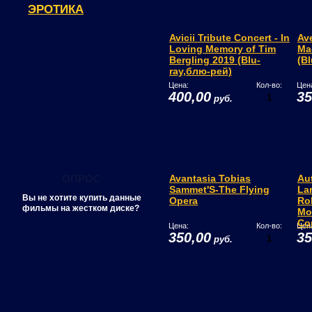
ЭРОТИКА
Avicii Tribute Concert - In
Ave
Loving Memory of Tim
Ma
Bergling 2019 (Blu-
(B
ray,блю-рей)
ПОИСК
Цена:
Кол-во:
Цен
400,00
35
руб.
АКЦИИ
ФОРУМ
ОПРОС
Avantasia Tobias
Au
Sammet'S-The Flying
La
Вы не хотите купить данные
Opera
Ro
фильмы на жестком диске?
Mo
Co
Цена:
Кол-во:
Цен
350,00
35
руб.