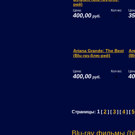
рей)
Цена:
Кол-во:
Цен
400,00
35
руб.
Ariana Grande: The Best
Are
(Blu-ray,блю-рей)
(B
Цена:
Кол-во:
Цен
400,00
40
руб.
1
2
3
4
5
Страницы:
[
] [
] [
] [
Blu-ray фильмы (bl