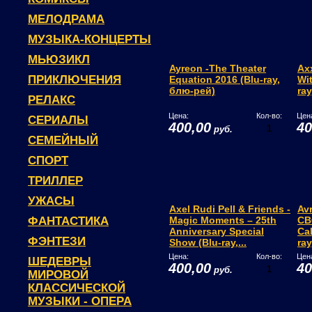
МЕЛОДРАМА
МУЗЫКА-КОНЦЕРТЫ
МЬЮЗИКЛ
Ayreon -The Theater
Ax
ПРИКЛЮЧЕНИЯ
Equation 2016 (Blu-ray,
Wit
блю-рей)
ra
РЕЛАКС
Цена:
Кол-во:
Цен
СЕРИАЛЫ
400,00
40
руб.
СЕМЕЙНЫЙ
СПОРТ
ТРИЛЛЕР
УЖАСЫ
Axel Rudi Pell & Friends -
Avr
ФАНТАСТИКА
Magic Moments – 25th
CB
Anniversary Special
Cal
ФЭНТЕЗИ
Show (Blu-ray,...
ra
Цена:
Кол-во:
Цен
ШЕДЕВРЫ
400,00
40
руб.
МИРОВОЙ
КЛАССИЧЕСКОЙ
МУЗЫКИ - ОПЕРА