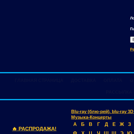
Л
П
Р
ГЛАВНАЯ СТРАНИЦА
ДОСТАВКА
ОПЛАТА
О
РАССЫЛКА
Blu-ray (блю-рей). blu-ray 3
Музыка-Концерты
А
Б
В
Г
Д
Е
Ж
З
🔥 РАСПРОДАЖА!
Ф
Х
Ц
Ч
Ш
Щ
Э
Ю