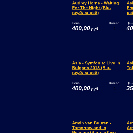
Audrey Horne - Waiting
As
For The Night (Blu-
Fra
ray,блю-рей)
ре
Цена:
Кол-во:
Цен
400,00
40
руб.
Asia - Symfonia: Live in
Asi
Bulgaria 2013 (Blu-
To
ray,блю-рей)
Цена:
Кол-во:
Цен
400,00
35
руб.
Armin van Buuren -
Ar
Tomorrowland in
Ar
Belgium (Blu-ray,блю-