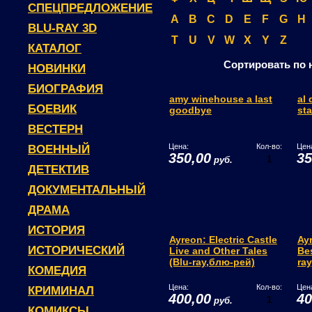
СПЕЦПРЕДЛОЖЕНИЕ
A
B
C
D
E
F
G
H
BLU-RAY 3D
T
U
V
W
X
Y
Z
КАТАЛОГ
Сортировать по 
НОВИНКИ
БИОГРАФИЯ
amy winehouse a last
al 
БОЕВИК
goodbye
sta
ВЕСТЕРН
Цена:
Кол-во:
Цен
ВОЕННЫЙ
350,00
35
руб.
ДЕТЕКТИВ
ДОКУМЕНТАЛЬНЫЙ
ДРАМА
ИСТОРИЯ
Ayreon: Electric Castle
Ay
ИСТОРИЧЕСКИЙ
Live and Other Tales
Bes
(Blu-ray,блю-рей)
ra
КОМЕДИЯ
Цена:
Кол-во:
Цен
КРИМИНАЛ
400,00
40
руб.
КОМИКСЫ