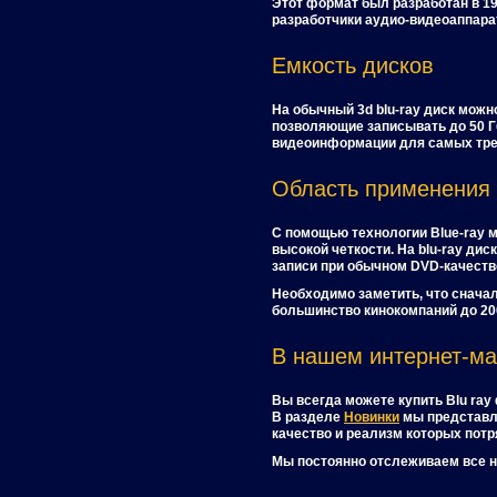
Этот формат был разработан в 1
разработчики аудио-видеоаппара
Емкость дисков
На обычный 3d blu-ray диск можн
позволяющие записывать до 50 Гб
видеоинформации для самых тре
Область применения
С помощью технологии Blue-ray 
высокой четкости. На blu-ray ди
записи при обычном DVD-качестве
Необходимо заметить, что снача
большинство кинокомпаний до 200
В нашем интернет-ма
Вы всегда можете купить Blu ray
В разделе
Новинки
мы представл
качество и реализм которых пот
Мы постоянно отслеживаем все н