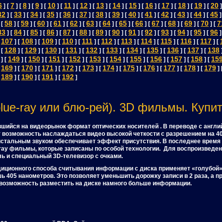
6
7
8
9
10
11
12
13
14
15
16
17
18
19
20
] [
] [
] [
] [
] [
] [
] [
] [
] [
] [
] [
] [
] [
] [
]
32
33
34
35
36
37
38
39
40
41
42
43
44
45
] [
] [
] [
] [
] [
] [
] [
] [
] [
] [
] [
] [
] [
]
58
59
60
61
62
63
64
65
66
67
68
69
70
7
 [
] [
] [
] [
] [
] [
] [
] [
] [
] [
] [
] [
] [
] [
83
84
85
86
87
88
89
90
91
92
93
94
95
96
] [
] [
] [
] [
] [
] [
] [
] [
] [
] [
] [
] [
] [
]
107
108
109
110
111
112
113
114
115
116
117
[
] [
] [
] [
] [
] [
] [
] [
] [
] [
] [
] [
128
129
130
131
132
133
134
135
136
137
138
 [
] [
] [
] [
] [
] [
] [
] [
] [
] [
] [
149
150
151
152
153
154
155
156
157
158
15
] [
] [
] [
] [
] [
] [
] [
] [
] [
] [
] [
169
170
171
172
173
174
175
176
177
178
179
[
] [
] [
] [
] [
] [
] [
] [
] [
] [
] [
] 
189
190
191
192
[
] [
] [
] [
]
lue-ray или блю-рей). 3D фильмы. Купить
авшийся на видеорынок формат оптических носителей . В переводе с англий
 возможность наслаждаться видео высокой четкости с разрешением на 4
истальным звуком обеспечивает эффект присутствия. В последнее врем
ray фильмы, которые записаны по особой технологии. Для воспроизведен
ь и специальный 3D-телевизор с очками.
радиционного способа считывания информации с диска применяет «голубой
ь 405 нанометров. Это позволяет уменьшить дорожку записи в 2 раза, а 
 возможность разместить на диске намного больше информации.