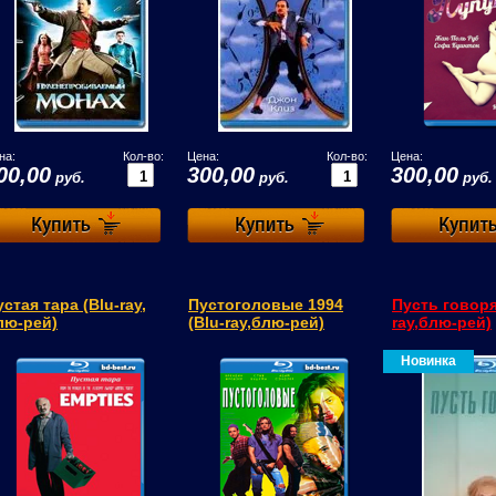
на:
Кол-во:
Цена:
Кол-во:
Цена:
00,00
300,00
300,00
руб.
руб.
руб.
стая тара (Blu-ray,
Пустоголовые 1994
Пусть говоря
лю-рей)
(Blu-ray,блю-рей)
ray,блю-рей)
Новинка