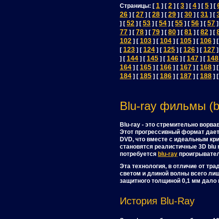
1
2
3
4
5
Страницы: [
] [
] [
] [
] [
] [
26
27
28
29
30
31
] [
] [
] [
] [
] [
] [
52
53
54
55
56
57
] [
] [
] [
] [
] [
] [
]
77
78
79
80
81
82
] [
] [
] [
] [
] [
] [
102
103
104
105
106
] [
] [
] [
] [
] 
123
124
125
126
127
[
] [
] [
] [
] [
]
144
145
146
147
148
] [
] [
] [
] [
] [
164
165
166
167
168
] [
] [
] [
] [
] 
184
185
186
187
188
] [
] [
] [
] [
] 
Blu-ray фильмы (b
Blu-ray - это стремительно ворв
Этот прогрессивный формат дает
DVD, что вместе с идеальным кр
становятся реалистичные 3D blu 
потребуется
blu-ray
проигрывател
Эта технология, в отличие от т
светом и длиной волны всего лиш
защитного толщиной 0,1 мм дало
История Blu-Ray