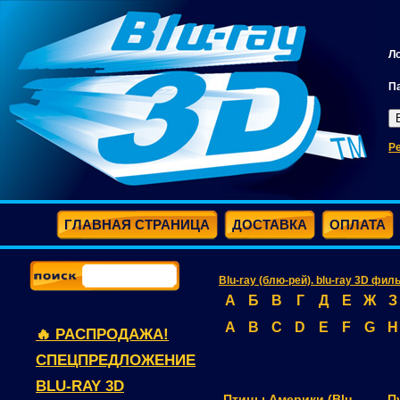
Л
П
Р
ГЛАВНАЯ СТРАНИЦА
ДОСТАВКА
ОПЛАТА
Blu-ray (блю-рей). blu-ray 3D фил
А
Б
В
Г
Д
Е
Ж
З
A
B
C
D
E
F
G
H
🔥 РАСПРОДАЖА!
СПЕЦПРЕДЛОЖЕНИЕ
BLU-RAY 3D
Птицы Америки (Blu-
П