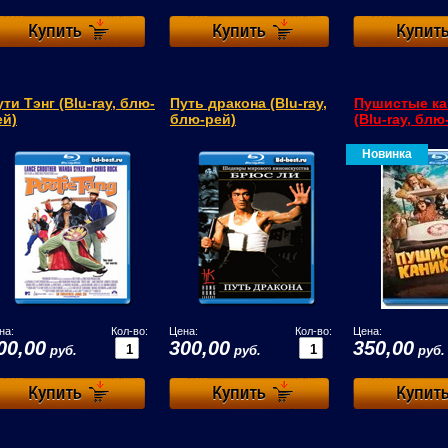
ути Тэнг (Blu-ray, блю-
Путь дракона (Blu-ray,
Пушистые к
ей)
блю-рей)
(Blu-ray, блю
Новинка
на:
Кол-во:
Цена:
Кол-во:
Цена:
00,00
300,00
350,00
руб.
руб.
руб.