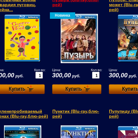
Гвардия пуговиц,
рей)
может (Blu-ra
йна...
рей)
Новинка
на:
Кол-во:
Цена:
Кол-во:
Цена:
00,00
300,00
300,00
руб.
руб.
руб.
уленепробиваемый
Пунктик (Blu-ray,блю-
Пупупиду (Bl
онах (Blu-ray,блю-рей)
рей)
рей)