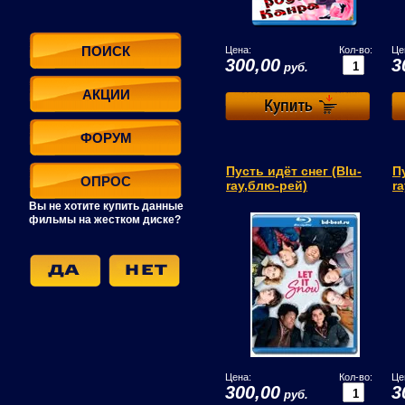
ПОИСК
Цена:
Кол-во:
Це
300,00
3
руб.
АКЦИИ
ФОРУМ
Пусть идёт снег (Blu-
П
ОПРОС
ray,блю-рей)
r
Вы не хотите купить данные
фильмы на жестком диске?
Цена:
Кол-во:
Це
300,00
3
руб.