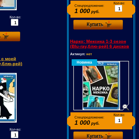
Кол-во:
Спецпредложение:
1 000
руб.
Кол-во:
Нарко: Мексика 1-3 сезон
(Blu-ray,блю-рей) 6 дисков
Актикул:
нет
 с моей
Новинка
y,блю-рей)
Кол-во:
Спецпредложение:
1 000
руб.
Кол-во: