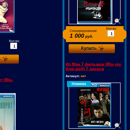
Кол-во:
Спецпредложение:
1 000
руб.
Кол-во:
Ип Ман 7 фильмов (Blu-ray,
блю-рей) 7 дисков
Актикул:
нет
т (Blu-
Новинка