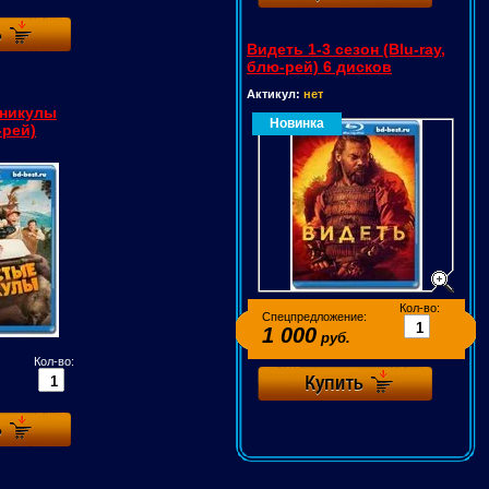
Видеть 1-3 сезон (Blu-ray,
блю-рей) 6 дисков
Актикул:
нет
аникулы
Новинка
-рей)
Кол-во:
Спецпредложение:
1 000
руб.
Кол-во: