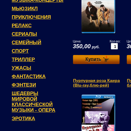
МУЗЫКА-КОНЦЕРТЫ
МЬЮЗИКЛ
ПРИКЛЮЧЕНИЯ
РЕЛАКС
СЕРИАЛЫ
Цена:
Кол-во:
Це
СЕМЕЙНЫЙ
350,00
3
руб.
СПОРТ
ТРИЛЛЕР
УЖАСЫ
ФАНТАСТИКА
Пурпурная роза Каира
Пу
ФЭНТЕЗИ
(Blu-ray,блю-рей)
б
ШЕДЕВРЫ
МИРОВОЙ
КЛАССИЧЕСКОЙ
МУЗЫКИ - ОПЕРА
ЭРОТИКА