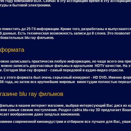
996 году компанией BDA. Сейчас в эту ассоциацию время в эту ассоциаци
туры и бытовой электроники.
о поместить до 25 Гб информации. Кроме того, разработаны и выпускают
 данных. Есть техническая возможность записи до 8 слоев. Это позволит
бовательных blu ray фильмов.
 формата
можно записывать практически любую информацию, но чаще всего она при
ск можно записать двухчасовые фильмы в идеальном HDTV качестве. На э
. Cегодня blue-ray формат - самый передовой в аудио-видео отрасли.
ла у этого формата был очень серьезный конкурент - HD DVD. Именно фо
8 года, но затем все крупнейшие мировые киностудии полностью перешли
газине blu ray фильмов
 фильмы в нашем интернет магазине, выбрав интересующий Вас диск из н
яем самые свежие поступления. Раздел сайта blu-ray 3D предлагает В
рясает воображение даже заядлых киноманов.
овинки современной киноиндустрии и отбираем все лучшее для Вас, ува