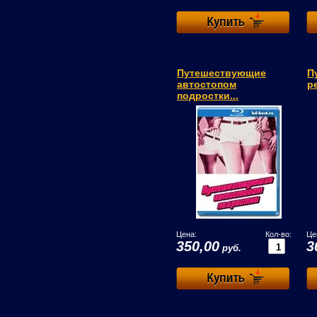
Путешествующие
П
автостопом
р
подростки...
Цена:
Кол-во:
Це
350,00
3
руб.