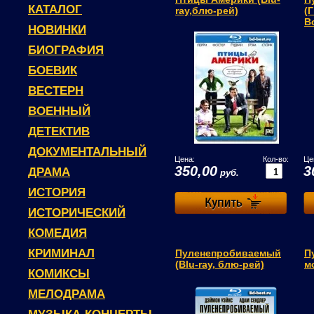
КАТАЛОГ
ray,блю-рей)
(
Во
НОВИНКИ
БИОГРАФИЯ
БОЕВИК
ВЕСТЕРН
ВОЕННЫЙ
ДЕТЕКТИВ
ДОКУМЕНТАЛЬНЫЙ
Цена:
Кол-во:
Це
350,00
3
ДРАМА
руб.
ИСТОРИЯ
ИСТОРИЧЕСКИЙ
КОМЕДИЯ
КРИМИНАЛ
Пуленепробиваемый
П
(Blu-ray, блю-рей)
м
КОМИКСЫ
МЕЛОДРАМА