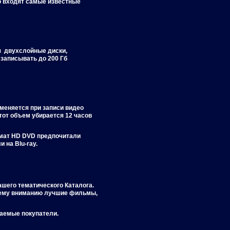
ю входят самые известные
ся двухслойные диски,
 записывать до 200 Гб
меняется при записи видео
тот объем убирается 12 часов
рмат HD DVD предпочитали
 на Blu-ray.
ашего тематического Каталога.
ашему вниманию лучшие фильмы,
жаемые покупатели.