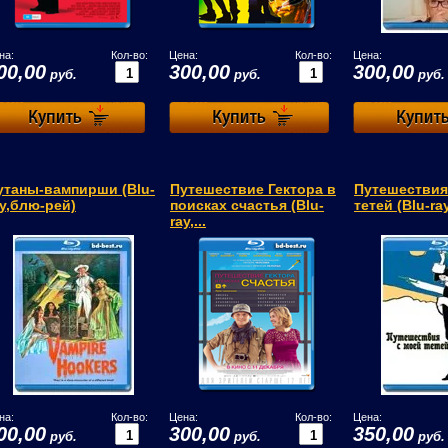
на:
Кол-во:
Цена:
Кол-во:
Цена:
00,00
300,00
300,00
руб.
руб.
руб.
утаны-вампирши (Blu-
Путешествие Гектора в
Путешествия
ay,блю-рей)
поисках счастья (Blu-
тетей (Blu-ra
ray,...
на:
Кол-во:
Цена:
Кол-во:
Цена:
00,00
300,00
350,00
руб.
руб.
руб.