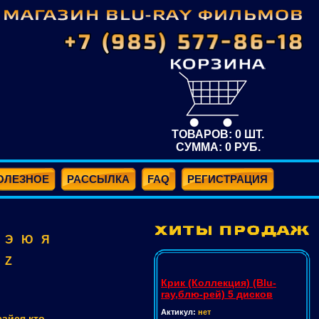
ТОВАРОВ:
0
ШТ.
СУММА:
0
РУБ.
ОЛЕЗНОЕ
РАССЫЛКА
FAQ
РЕГИСТРАЦИЯ
Э
Ю
Я
Z
Крик (Коллекция) (Blu-
ray,блю-рей) 5 дисков
Актикул:
нет
сайся кто