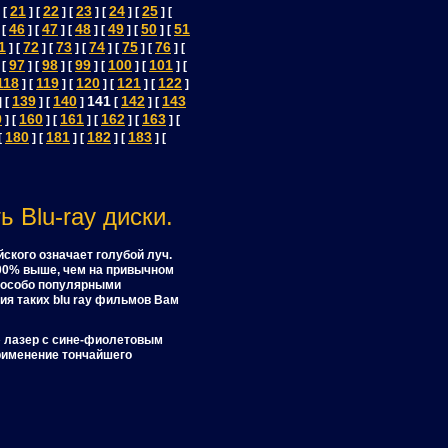
21
22
23
24
25
 [
] [
] [
] [
] [
] [
46
47
48
49
50
51
 [
] [
] [
] [
] [
] [
1
72
73
74
75
76
] [
] [
] [
] [
] [
] [
97
98
99
100
101
 [
] [
] [
] [
] [
] [
118
119
120
121
122
] [
] [
] [
] [
]
139
140
141
142
143
] [
] [
]
[
] [
9
160
161
162
163
] [
] [
] [
] [
] [
180
181
182
183
[
] [
] [
] [
] [
 Blu-ray диски.
ского означает голубой луч.
00% выше, чем на привычном
я особо популярными
ия таких blu ray фильмов Вам
» лазер с сине-фиолетовым
применение тончайшего