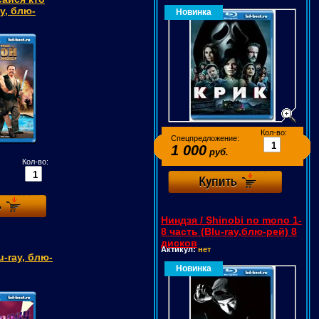
y, блю-
Новинка
Кол-во:
Спецпредложение:
1 000
руб.
Кол-во:
Ниндзя / Shinobi no mono 1-
8 часть (Blu-ray,блю-рей) 8
дисков
Актикул:
нет
u-ray, блю-
Новинка