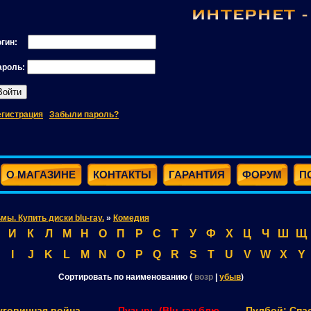
огин:
ароль:
егистрация
Забыли пароль?
О МАГАЗИНЕ
КОНТАКТЫ
ГАРАНТИЯ
ФОРУМ
П
ьмы. Купить диски blu-ray.
»
Комедия
И
К
Л
М
Н
О
П
Р
С
Т
У
Ф
Х
Ц
Ч
Ш
Щ
I
J
K
L
M
N
O
P
Q
R
S
T
U
V
W
X
Y
Сортировать по наименованию (
возр
|
убыв
)
уговичная война
Пузырь (Blu-ray,блю-
Пулбой: Спа