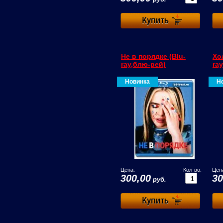
Не в порядке (Blu-
Хо
ray,блю-рей)
ra
Новинка
Н
Цена:
Кол-во:
Цен
300,00
30
руб.