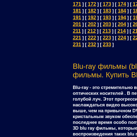
171
172
173
174
1
] [
] [
] [
] [
181
182
183
184
1
] [
] [
] [
] [
191
192
193
194
1
] [
] [
] [
] [
201
202
203
204
2
] [
] [
] [
] [
211
212
213
214
2
] [
] [
] [
] [
221
222
223
224
2
] [
] [
] [
] [
231
232
233
] [
] [
]
Blu-ray фильмы (bl
фильмы. Купить Bl
Blu-ray - это стремительн
оптических носителей . В п
голубой луч. Этот прогрес
наслаждаться видео высоко
выше, чем на привычном DV
кристальным звуком обеспе
последнее время особо по
3D blu ray фильмы, которы
воспроизведения таких blu