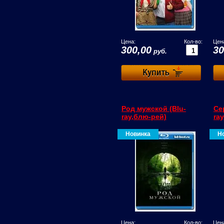
Цена:
Кол-во:
Цен
300,00
30
руб.
Род мужской (Blu-
Се
ray,блю-рей)
ra
Новинка
Н
Цена:
Кол-во:
Цен