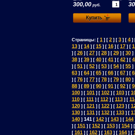
300,00
30
руб.
1
2
3
4
Страницы: [
] [
] [
] [
] 
13
14
15
16
17
1
] [
] [
] [
] [
] [
26
27
28
29
30
] [
] [
] [
] [
] [
]
38
39
40
41
42
4
] [
] [
] [
] [
] [
51
52
53
54
55
] [
] [
] [
] [
] [
]
63
64
65
66
67
6
] [
] [
] [
] [
] [
76
77
78
79
80
] [
] [
] [
] [
] [
]
88
89
90
91
92
9
] [
] [
] [
] [
] [
100
101
102
103
1
] [
] [
] [
] [
110
111
112
113
11
] [
] [
] [
] [
120
121
122
123
1
] [
] [
] [
] [
130
131
132
133
1
] [
] [
] [
] [
140
141
142
143
144
]
[
] [
] [
151
152
153
154
] [
] [
] [
] [
] 
161
162
163
164
[
] [
] [
] [
] [