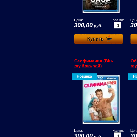
Цена:
Кол-во:
Цен
300,00
30
руб.
Селфимания (Blu-
Об
ray,блю-рей)
ra
Новинка
Н
Цена:
Кол-во:
Цен
300,00
30
руб.