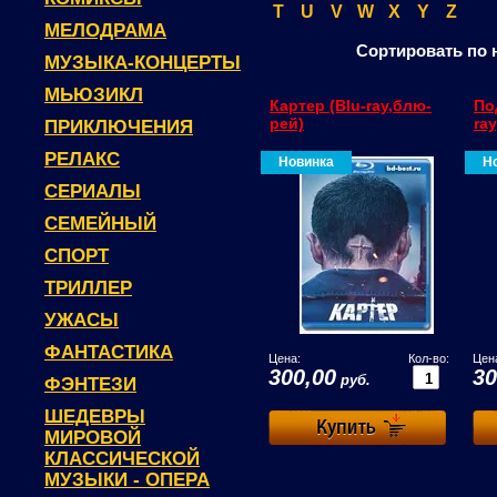
T
U
V
W
X
Y
Z
МЕЛОДРАМА
Сортировать по 
МУЗЫКА-КОНЦЕРТЫ
МЬЮЗИКЛ
Картер (Blu-ray,блю-
По
рей)
ra
ПРИКЛЮЧЕНИЯ
РЕЛАКС
Новинка
Н
СЕРИАЛЫ
СЕМЕЙНЫЙ
СПОРТ
ТРИЛЛЕР
УЖАСЫ
ФАНТАСТИКА
Цена:
Кол-во:
Цен
300,00
30
руб.
ФЭНТЕЗИ
ШЕДЕВРЫ
МИРОВОЙ
КЛАССИЧЕСКОЙ
МУЗЫКИ - ОПЕРА