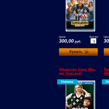
Цена:
Кол-во:
Цен
300,00
30
руб.
Общество Онор (Blu-
Пе
ray, блю-рей)
(B
Новинка
Н