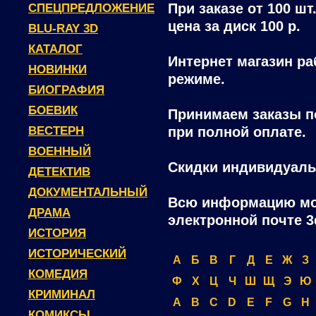
При заказе от 100 шт
СПЕЦПРЕДЛОЖЕНИЕ
цена за диск 100 р.
BLU-RAY 3D
КАТАЛОГ
Интернет магазин ра
НОВИНКИ
режиме.
БИОГРАФИЯ
БОЕВИК
Принимаем заказы п
ВЕСТЕРН
при полной оплате.
ВОЕННЫЙ
Скидки индивидуаль
ДЕТЕКТИВ
ДОКУМЕНТАЛЬНЫЙ
Всю информацию мо
ДРАМА
электронной почте 3
ИСТОРИЯ
ИСТОРИЧЕСКИЙ
А
Б
В
Г
Д
Е
Ж
З
КОМЕДИЯ
Ф
Х
Ц
Ч
Ш
Щ
Э
Ю
КРИМИНАЛ
A
B
C
D
E
F
G
H
КОМИКСЫ