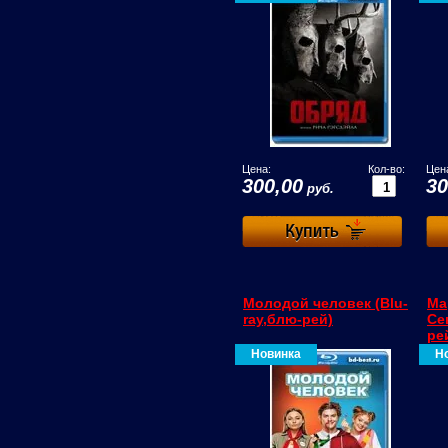
Цена:
Кол-во:
Цен
300,00
30
руб.
Молодой человек (Blu-
Ма
ray,блю-рей)
Се
ре
Новинка
Н