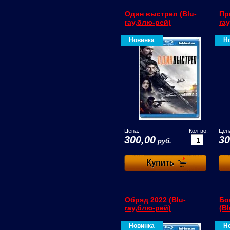
Один выстрел (Blu-
Пр
ray,блю-рей)
ra
Новинка
Н
Цена:
Кол-во:
Цен
300,00
30
руб.
Обряд 2022 (Blu-
Бо
ray,блю-рей)
(B
Новинка
Н