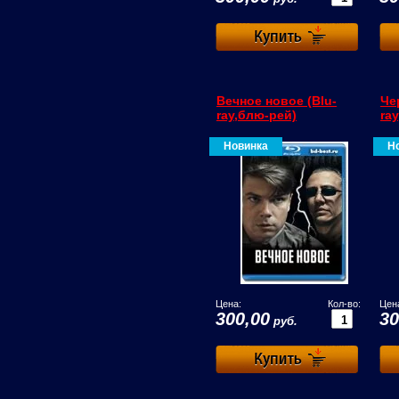
Вечное новое (Blu-
Че
ray,блю-рей)
ra
Новинка
Н
Цена:
Кол-во:
Цен
300,00
30
руб.