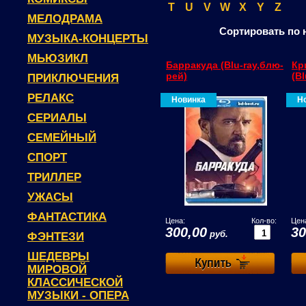
T
U
V
W
X
Y
Z
МЕЛОДРАМА
Сортировать по 
МУЗЫКА-КОНЦЕРТЫ
МЬЮЗИКЛ
Барракуда (Blu-ray,блю-
Кр
рей)
(B
ПРИКЛЮЧЕНИЯ
РЕЛАКС
Новинка
Н
СЕРИАЛЫ
СЕМЕЙНЫЙ
СПОРТ
ТРИЛЛЕР
УЖАСЫ
ФАНТАСТИКА
Цена:
Кол-во:
Цен
300,00
30
руб.
ФЭНТЕЗИ
ШЕДЕВРЫ
МИРОВОЙ
КЛАССИЧЕСКОЙ
МУЗЫКИ - ОПЕРА