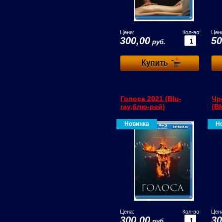
Цена:
Кол-во:
Цен
300,00
50
руб.
Голоса 2021 (Blu-
Чр
ray,блю-рей)
(B
Новинка
Н
Цена:
Кол-во:
Цен
300,00
30
руб.