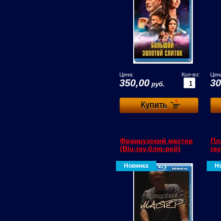
Цена:
Кол-во:
Цен
350,00
30
руб.
Французский мастер
Пл
(Blu-ray,блю-рей)
ra
Новинка
Н