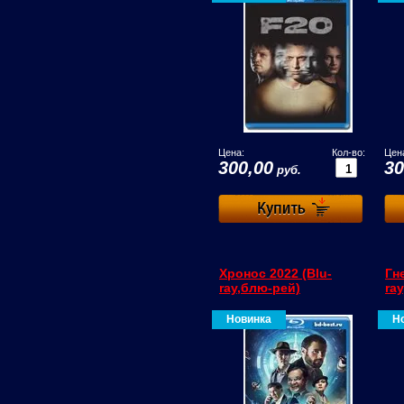
Цена:
Кол-во:
Цен
300,00
30
руб.
Хронос 2022 (Blu-
Гн
ray,блю-рей)
ra
Новинка
Н