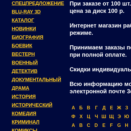
При заказе от 100 шт
СПЕЦПРЕДЛОЖЕНИЕ
цена за диск 100 р.
BLU-RAY 3D
КАТАЛОГ
Интернет магазин ра
НОВИНКИ
режиме.
БИОГРАФИЯ
БОЕВИК
Принимаем заказы п
ВЕСТЕРН
при полной оплате.
ВОЕННЫЙ
Скидки индивидуаль
ДЕТЕКТИВ
ДОКУМЕНТАЛЬНЫЙ
Всю информацию мо
ДРАМА
электронной почте 3
ИСТОРИЯ
ИСТОРИЧЕСКИЙ
А
Б
В
Г
Д
Е
Ж
З
КОМЕДИЯ
Ф
Х
Ц
Ч
Ш
Щ
Э
Ю
КРИМИНАЛ
A
B
C
D
E
F
G
H
КОМИКСЫ