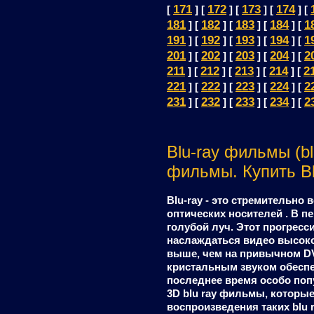
171
172
173
174
[
] [
] [
] [
] [
181
182
183
184
1
] [
] [
] [
] [
191
192
193
194
1
] [
] [
] [
] [
201
202
203
204
2
] [
] [
] [
] [
211
212
213
214
2
] [
] [
] [
] [
221
222
223
224
2
] [
] [
] [
] [
231
232
233
234
2
] [
] [
] [
] [
Blu-ray фильмы (bl
фильмы. Купить Bl
Blu-ray - это стремительн
оптических носителей . В п
голубой луч. Этот прогрес
наслаждаться видео высоко
выше, чем на привычном DV
кристальным звуком обеспе
последнее время особо по
3D blu ray фильмы, которы
воспроизведения таких blu