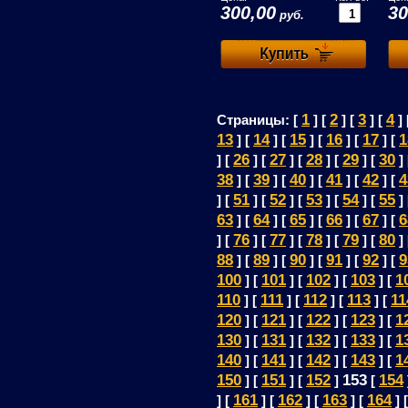
300,00
30
руб.
1
2
3
4
Страницы: [
] [
] [
] [
] 
13
14
15
16
17
1
] [
] [
] [
] [
] [
26
27
28
29
30
] [
] [
] [
] [
] [
]
38
39
40
41
42
4
] [
] [
] [
] [
] [
51
52
53
54
55
] [
] [
] [
] [
] [
]
63
64
65
66
67
6
] [
] [
] [
] [
] [
76
77
78
79
80
] [
] [
] [
] [
] [
]
88
89
90
91
92
9
] [
] [
] [
] [
] [
100
101
102
103
1
] [
] [
] [
] [
110
111
112
113
11
] [
] [
] [
] [
120
121
122
123
1
] [
] [
] [
] [
130
131
132
133
1
] [
] [
] [
] [
140
141
142
143
1
] [
] [
] [
] [
150
151
152
153
154
] [
] [
]
[
161
162
163
164
] [
] [
] [
] [
] 