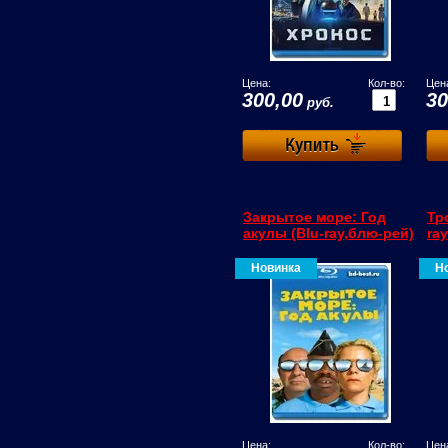
Цена:
Кол-во:
Цен
300,00
30
руб.
Закрытое море: Год
Тр
акулы (Blu-ray,блю-рей)
ra
Новинка
Н
Цена:
Кол-во:
Цен