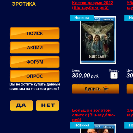
Клетка разума 2022
Уб
ЭРОТИКА
(Blu-ray,блю-рей)
ra
Новинка
Н
ПОИСК
АКЦИИ
ФОРУМ
Цена:
Кол-во:
Цен
300,00
30
ОПРОС
руб.
Вы не хотите купить данные
фильмы на жестком диске?
Большой золотой
Зл
слиток (Blu-ray,блю-
ra
рей)
Новинка
Н