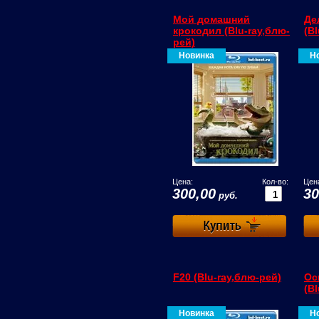
Мой домашний
Де
крокодил (Blu-ray,блю-
(B
рей)
Новинка
Н
Цена:
Кол-во:
Цен
300,00
30
руб.
F20 (Blu-ray,блю-рей)
Ос
(B
Новинка
Н