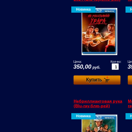
Новинка
Цена:
Кол-во:
Це
350,00
3
руб.
Небриллиантовая рука
М
(Blu-ray,блю-рей)
r
Новинка