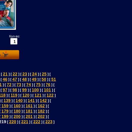
Кол-во:
21
22
23
24
25
 [
] [
] [
] [
] [
] [
46
47
48
49
50
51
 [
] [
] [
] [
] [
] [
1
72
73
74
75
76
] [
] [
] [
] [
] [
] [
97
98
99
100
101
 [
] [
] [
] [
] [
] [
118
119
120
121
122
] [
] [
] [
] [
]
139
140
141
142
] [
] [
] [
] [
] [
159
160
161
162
[
] [
] [
] [
] [
179
180
181
182
[
] [
] [
] [
] [
199
200
201
202
[
] [
] [
] [
] [
219
220
221
222
223
[
] [
] [
] [
]