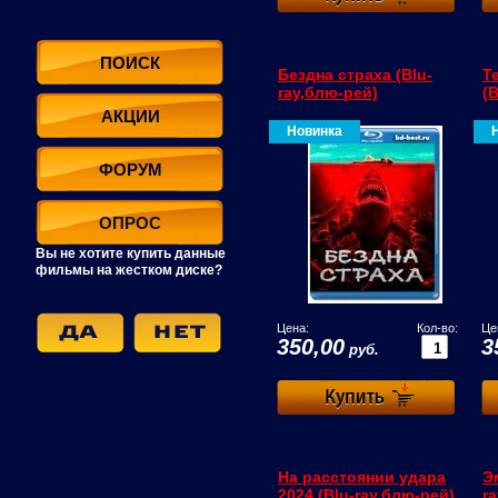
ПОИСК
Бездна страха (Blu-
Т
ray,блю-рей)
(
АКЦИИ
Новинка
ФОРУМ
ОПРОС
Вы не хотите купить данные
фильмы на жестком диске?
Цена:
Кол-во:
Це
350,00
3
руб.
На расстоянии удара
Э
2024 (Blu-ray,блю-рей)
r