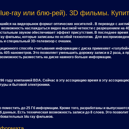
lue-ray или блю-рей). 3D фильмы. Купить
авшийся на видеорынок формат оптических носителей . В переводе с англий
 возможность наслаждаться видео высокой четкости с разрешением на 4
истальным звуком обеспечивает эффект присутствия. В последнее врем
ray фильмы, которые записаны по особой технологии. Для воспроизведен
ь и специальный 3D-телевизор с очками.
радиционного способа считывания информации с диска применяет «голубой
ь 405 нанометров. Это позволяет уменьшить дорожку записи в 2 раза, а 
 возможность разместить на диске намного больше информации.
996 году компанией BDA. Сейчас в эту ассоциацию время в эту ассоциаци
туры и бытовой электроники.
о поместить до 25 Гб информации. Кроме того, разработаны и выпускают
 данных. Есть техническая возможность записи до 8 слоев. Это позволит
бовательных blu ray фильмов.
 формата