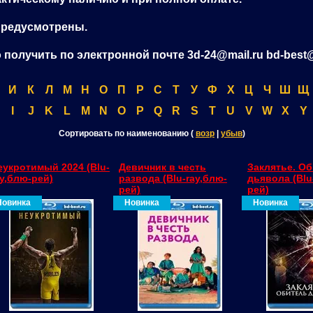
предусмотрены.
олучить по электронной почте 3d-24@mail.ru bd-best
И
К
Л
М
Н
О
П
Р
С
Т
У
Ф
Х
Ц
Ч
Ш
Щ
I
J
K
L
M
N
O
P
Q
R
S
T
U
V
W
X
Y
Сортировать по наименованию (
возр
|
убыв
)
еукротимый 2024 (Blu-
Девичник в честь
Заклятье. О
ay,блю-рей)
развода (Blu-ray,блю-
дьявола (Blu
рей)
рей)
Новинка
Новинка
Новинка