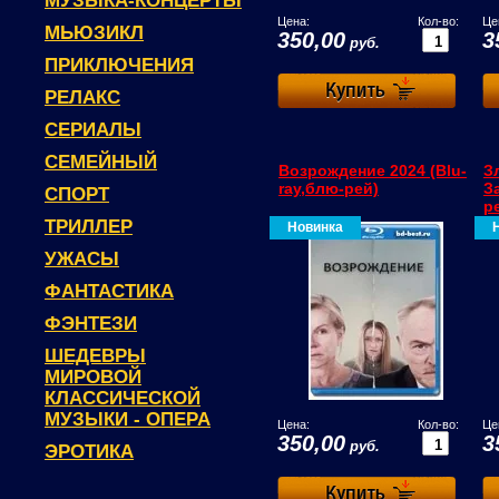
МУЗЫКА-КОНЦЕРТЫ
Цена:
Кол-во:
Це
МЬЮЗИКЛ
350,00
3
руб.
ПРИКЛЮЧЕНИЯ
РЕЛАКС
СЕРИАЛЫ
СЕМЕЙНЫЙ
Возрождение 2024 (Blu-
З
ray,блю-рей)
З
СПОРТ
р
ТРИЛЛЕР
Новинка
УЖАСЫ
ФАНТАСТИКА
ФЭНТЕЗИ
ШЕДЕВРЫ
МИРОВОЙ
КЛАССИЧЕСКОЙ
МУЗЫКИ - ОПЕРА
Цена:
Кол-во:
Це
350,00
3
руб.
ЭРОТИКА