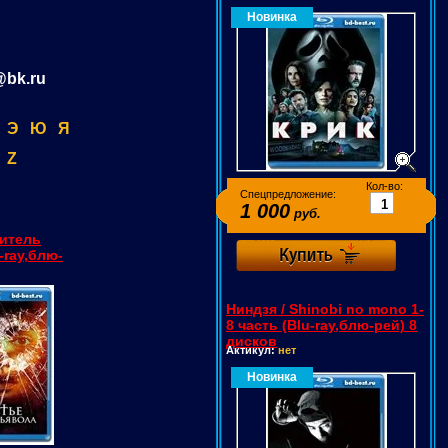
Новинка
@bk.ru
Э
Ю
Я
Z
Кол-во:
Спецпредложение:
1 000
руб.
битель
-ray,блю-
Ниндзя / Shinobi no mono 1-
8 часть (Blu-ray,блю-рей) 8
дисков
Актикул:
нет
Новинка