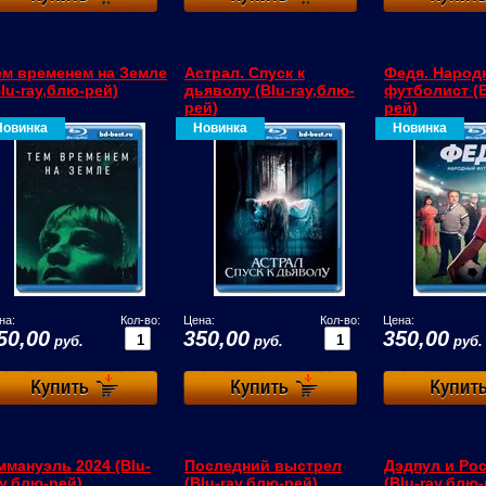
ем временем на Земле
Астрал. Спуск к
Федя. Народ
Blu-ray,блю-рей)
дьяволу (Blu-ray,блю-
футболист (B
рей)
рей)
Новинка
Новинка
Новинка
на:
Кол-во:
Цена:
Кол-во:
Цена:
50,00
350,00
350,00
руб.
руб.
руб.
ммануэль 2024 (Blu-
Последний выстрел
Дэдпул и Ро
ay,блю-рей)
(Blu-ray,блю-рей)
(Blu-ray,блю