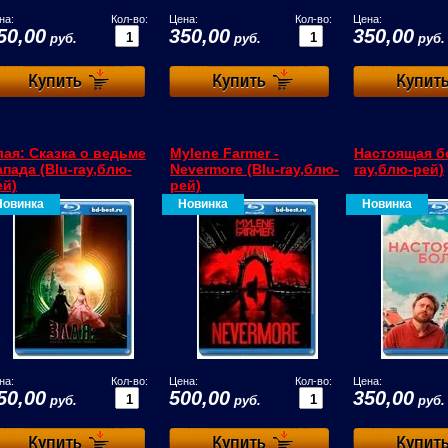
на:
Кол-во:
Цена:
Кол-во:
Цена:
50,00
350,00
350,00
руб.
руб.
руб.
лая: Сказка о ведьме
Mylene Farmer -
Настоящая бо
апада (Blu-ray,блю-
Nevermore (Blu-ray,блю-
ray,блю-рей)
ей)
рей)
Новинка
Новинка
Новинка
на:
Кол-во:
Цена:
Кол-во:
Цена:
50,00
500,00
350,00
руб.
руб.
руб.