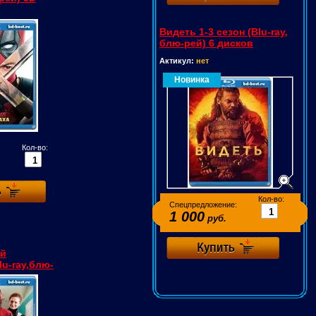
Видеть 1-3 сезон (Blu-ray,
блю-рей) 6 дисков
Актикул:
нет
Новинка
Кол-во:
Кол-во:
Спецпредложение:
1 000
руб.
ой
u-ray,блю-