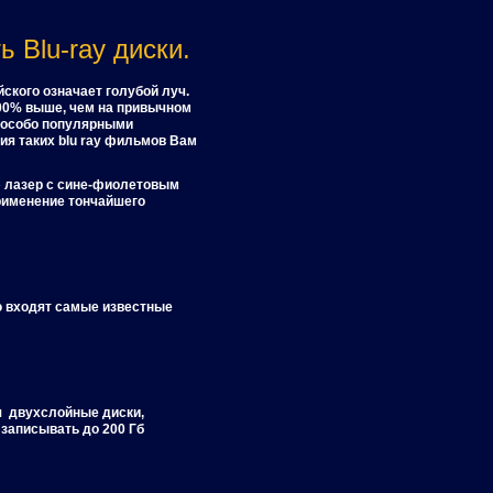
 Blu-ray диски.
ского означает голубой луч.
00% выше, чем на привычном
я особо популярными
ия таких blu ray фильмов Вам
» лазер с сине-фиолетовым
применение тончайшего
ю входят самые известные
ся двухслойные диски,
 записывать до 200 Гб