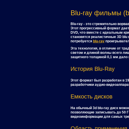
Blu-ray фильмы (b
Blu-ray - это стремительно ворв
Этот прогрессивный формат дает
DVD, что вместе с идеальным кр
становятся реалистичные 3D blu 
потребуется
blu-ray
проигрывател
Эта технология, в отличие от т
светом и длиной волны всего лиш
защитного толщиной 0,1 мм дало
История Blu-Ray
Этот формат был разработан в 1
разработчики аудио-видеоаппара
Емкость дисков
На обычный 3d blu-ray диск можн
позволяющие записывать до 50 Гб
видеоинформации для самых тре
Область применения