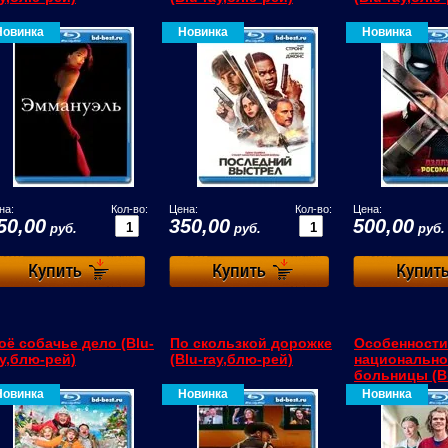
Новинка
Новинка
Новинка
на:
Кол-во:
Цена:
Кол-во:
Цена:
50,00
350,00
500,00
руб.
руб.
руб.
оё собачье дело (Blu-
По скользкой дорожке
Особенности
ay,блю-рей)
(Blu-ray,блю-рей)
национальн
больницы (Bl
рей)
Новинка
Новинка
Новинка