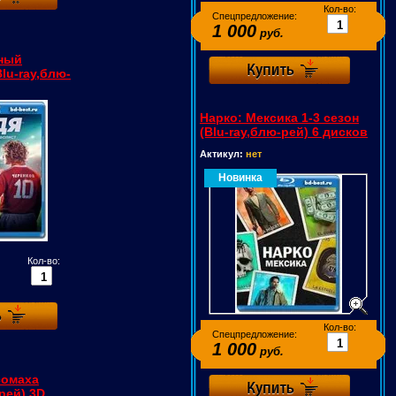
Кол-во:
Спецпредложение:
1 000
руб.
ный
lu-ray,блю-
Нарко: Мексика 1-3 сезон
(Blu-ray,блю-рей) 6 дисков
Актикул:
нет
Новинка
Кол-во:
Кол-во:
Спецпредложение:
1 000
руб.
сомаха
-рей) 3D