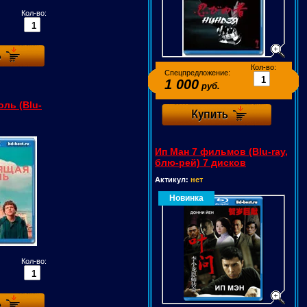
Кол-во:
Кол-во:
Спецпредложение:
1 000
руб.
ль (Blu-
Ип Ман 7 фильмов (Blu-ray,
блю-рей) 7 дисков
Актикул:
нет
Новинка
Кол-во: