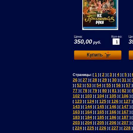
Цена:
Кол-во:
Це
350,00
3
руб.
1
2
3
4
5
Страницы: [
] [
] [
] [
] [
] [
26
27
28
29
30
31
] [
] [
] [
] [
] [
] [
52
53
54
55
56
57
] [
] [
] [
] [
] [
] [
]
77
78
79
80
81
82
] [
] [
] [
] [
] [
] [
102
103
104
105
106
] [
] [
] [
] [
] 
123
124
125
126
127
[
] [
] [
] [
] [
]
143
144
145
146
147
] [
] [
] [
] [
] 
163
164
165
166
167
] [
] [
] [
] [
] 
183
184
185
186
187
] [
] [
] [
] [
] 
203
204
205
206
207
] [
] [
] [
] [
] 
224
225
226
227
228
[
] [
] [
] [
] [
]