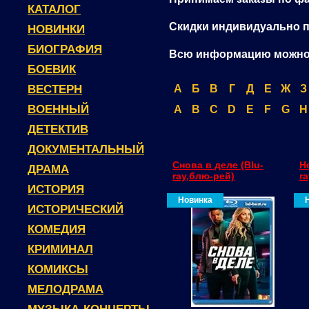
КАТАЛОГ
Скидки индивидуально 
НОВИНКИ
БИОГРАФИЯ
Всю информацию можно п
БОЕВИК
ВЕСТЕРН
А
Б
В
Г
Д
Е
Ж
З
ВОЕННЫЙ
A
B
C
D
E
F
G
H
ДЕТЕКТИВ
ДОКУМЕНТАЛЬНЫЙ
Снова в деле (Blu-
Н
ДРАМА
ray,блю-рей)
r
ИСТОРИЯ
Новинка
ИСТОРИЧЕСКИЙ
КОМЕДИЯ
КРИМИНАЛ
КОМИКСЫ
МЕЛОДРАМА