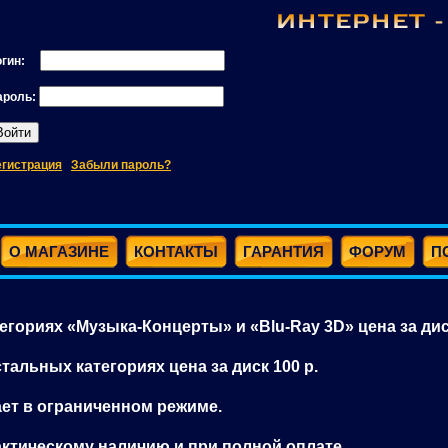
огин:
ароль:
егистрация
Забыли пароль?
О МАГАЗИНЕ
КОНТАКТЫ
ГАРАНТИЯ
ФОРУМ
П
атегориях «Музыка-Концерты» и «Blu-Ray 3D» цена за дис
остальных категориях цена за диск 100 р.
ает в ограниченном режиме.
ктическому наличию и при полной оплате.