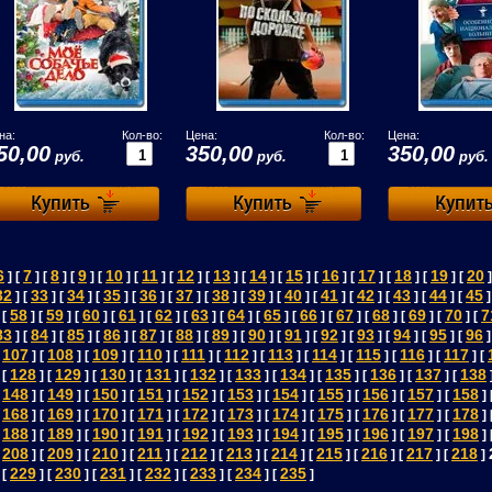
на:
Кол-во:
Цена:
Кол-во:
Цена:
50,00
350,00
350,00
руб.
руб.
руб.
6
7
8
9
10
11
12
13
14
15
16
17
18
19
20
] [
] [
] [
] [
] [
] [
] [
] [
] [
] [
] [
] [
] [
] [
]
32
33
34
35
36
37
38
39
40
41
42
43
44
45
] [
] [
] [
] [
] [
] [
] [
] [
] [
] [
] [
] [
] [
]
58
59
60
61
62
63
64
65
66
67
68
69
70
7
 [
] [
] [
] [
] [
] [
] [
] [
] [
] [
] [
] [
] [
] [
83
84
85
86
87
88
89
90
91
92
93
94
95
96
] [
] [
] [
] [
] [
] [
] [
] [
] [
] [
] [
] [
] [
]
107
108
109
110
111
112
113
114
115
116
117
[
] [
] [
] [
] [
] [
] [
] [
] [
] [
] [
] [
128
129
130
131
132
133
134
135
136
137
138
 [
] [
] [
] [
] [
] [
] [
] [
] [
] [
] [
148
149
150
151
152
153
154
155
156
157
158
[
] [
] [
] [
] [
] [
] [
] [
] [
] [
] [
] 
168
169
170
171
172
173
174
175
176
177
178
[
] [
] [
] [
] [
] [
] [
] [
] [
] [
] [
] 
188
189
190
191
192
193
194
195
196
197
198
[
] [
] [
] [
] [
] [
] [
] [
] [
] [
] [
] 
208
209
210
211
212
213
214
215
216
217
218
[
] [
] [
] [
] [
] [
] [
] [
] [
] [
] [
]
229
230
231
232
233
234
235
 [
] [
] [
] [
] [
] [
] [
]